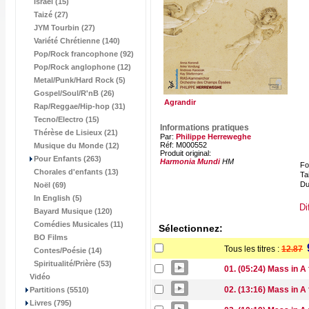
Israël (15)
Taizé (27)
JYM Tourbin (27)
Variété Chrétienne (140)
Pop/Rock francophone (92)
Pop/Rock anglophone (12)
Metal/Punk/Hard Rock (5)
Gospel/Soul/R'nB (26)
Agrandir
Rap/Reggae/Hip-hop (31)
Tecno/Electro (15)
Informations pratiques
Thérèse de Lisieux (21)
Par:
Philippe Herreweghe
Réf: M000552
Musique du Monde (12)
Produit original:
Pour Enfants (263)
Harmonia Mundi
HM
Fo
Chorales d'enfants (13)
Tai
Du
Noël (69)
In English (5)
Di
Bayard Musique (120)
Comédies Musicales (11)
Sélectionnez:
BO Films
Tous les titres :
12.87
Contes/Poésie (14)
Spiritualité/Prière (53)
01. (05:24) Mass in A f
Vidéo
02. (13:16) Mass in A f
Partitions (5510)
Livres (795)