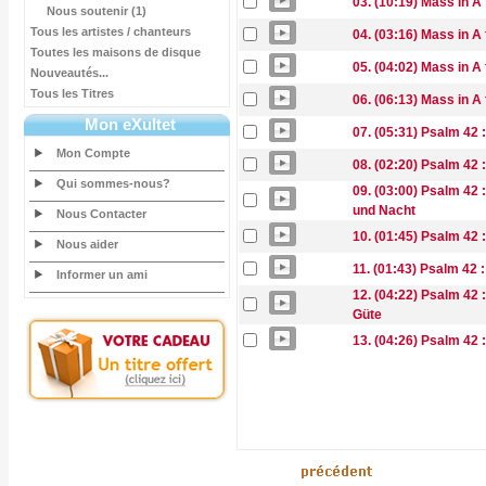
03. (10:19) Mass in A f
Nous soutenir (1)
Tous les artistes / chanteurs
04. (03:16) Mass in A 
Toutes les maisons de disque
05. (04:02) Mass in A 
Nouveautés...
Tous les Titres
06. (06:13) Mass in A 
Mon eXultet
07. (05:31) Psalm 42 
Mon Compte
08. (02:20) Psalm 42 :
Qui sommes-nous?
09. (03:00) Psalm 42 :
und Nacht
Nous Contacter
10. (01:45) Psalm 42 
Nous aider
11. (01:43) Psalm 42 :
Informer un ami
12. (04:22) Psalm 42 
Güte
13. (04:26) Psalm 42 