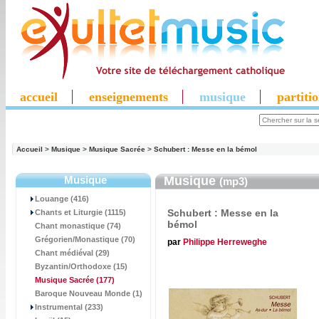
accueil
enseignements
musique
partiti
Accueil
>
Musique
>
Musique Sacrée
>
Schubert : Messe en la bémol
Musique
Musique
(mp3)
Louange (416)
Schubert : Messe en la
Chants et Liturgie (1115)
bémol
Chant monastique (74)
Grégorien/Monastique (70)
par
Philippe Herreweghe
Chant médiéval (29)
Byzantin/Orthodoxe (15)
Musique Sacrée
(177)
Baroque Nouveau Monde (1)
Instrumental (233)