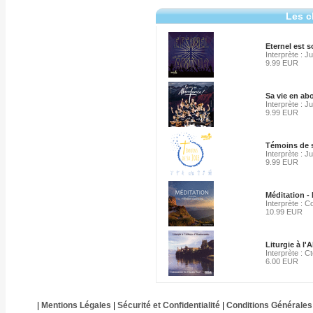
Les c
Eternel est 
Interprète : J
9.99 EUR
Sa vie en a
Interprète : J
9.99 EUR
Témoins de s
Interprète : J
9.99 EUR
Méditation -
Interprète : Co
10.99 EUR
Liturgie à l
Interprète : 
6.00 EUR
|
Mentions Légales
|
Sécurité et Confidentialité
|
Conditions Générales