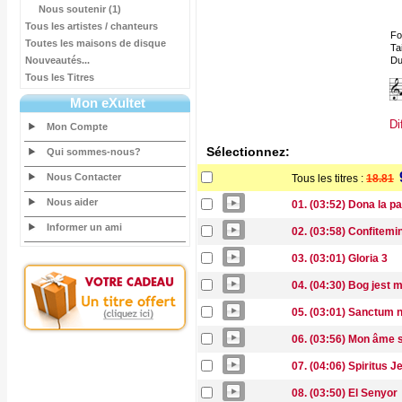
Nous soutenir (1)
Tous les artistes / chanteurs
Fo
Toutes les maisons de disque
Tai
Nouveautés...
Du
Tous les Titres
Mon eXultet
Di
Mon Compte
Sélectionnez:
Qui sommes-nous?
Nous Contacter
Tous les titres :
18.81
Nous aider
01. (03:52) Dona la p
Informer un ami
02. (03:58) Confitemi
03. (03:01) Gloria 3
04. (04:30) Bog jest m
05. (03:01) Sanctum
06. (03:56) Mon âme 
07. (04:06) Spiritus J
08. (03:50) El Senyor