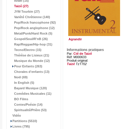
Israël (15)
Taizé
(27)
JYM Tourbin (27)
Variété Chrétienne (140)
Pop/Rock francophone (92)
Pop/Rock anglophone (12)
Metal/Punk/Hard Rock (5)
Gospel/Soul/R'nB (26)
Agrandir
Rap/Reggae/Hip-hop (31)
Informations pratiques
Tecno/Electro (15)
Par:
Cté de Taizé
Thérèse de Lisieux (21)
Réf: M000633
Produit original:
Musique du Monde (12)
Taizé
TzT702
Pour Enfants (263)
Chorales d'enfants (13)
Noël (69)
In English (5)
Bayard Musique (120)
Comédies Musicales (11)
BO Films
Contes/Poésie (14)
Spiritualité/Prière (53)
Vidéo
Partitions (5510)
Livres (795)