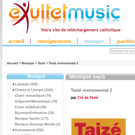
accueil
enseignements
musique
partiti
Accueil
>
Musique
>
Taizé
>
Taizé instrumental 2
Musique
Musique
(mp3)
Louange (416)
Taizé instrumental 2
Chants et Liturgie (1115)
Chant monastique (74)
par
Cté de Taizé
Grégorien/Monastique (70)
Chant médiéval (29)
Byzantin/Orthodoxe (15)
Musique Sacrée (177)
Baroque Nouveau Monde (1)
Instrumental (233)