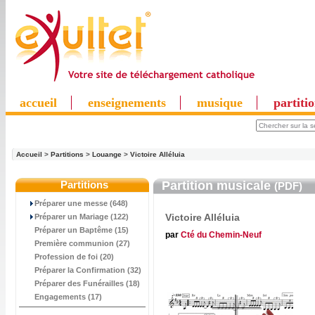
accueil
enseignements
musique
partiti
Accueil
>
Partitions
>
Louange
>
Victoire Alléluia
Partitions
Partition musicale
(PDF)
Préparer une messe (648)
Victoire Alléluia
Préparer un Mariage (122)
Préparer un Baptême (15)
par
Cté du Chemin-Neuf
Première communion (27)
Profession de foi (20)
Préparer la Confirmation (32)
Préparer des Funérailles (18)
Engagements (17)