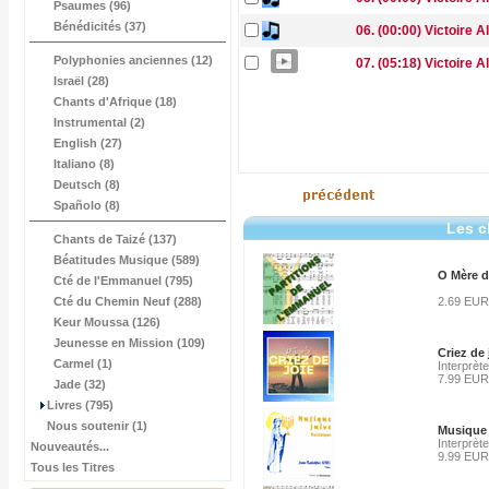
Psaumes (96)
Bénédicités (37)
06. (00:00) Victoire A
Polyphonies anciennes (12)
07. (05:18) Victoire 
Israël (28)
Chants d'Afrique (18)
Instrumental (2)
English (27)
Italiano (8)
Deutsch (8)
Spañolo (8)
Les c
Chants de Taizé (137)
Béatitudes Musique (589)
O Mère d
Cté de l'Emmanuel (795)
Cté du Chemin Neuf (288)
2.69 EUR
Keur Moussa (126)
Jeunesse en Mission (109)
Criez de 
Carmel (1)
Interprète
7.99 EUR
Jade (32)
Livres (795)
Nous soutenir (1)
Musique 
Interprèt
Nouveautés...
9.99 EUR
Tous les Titres