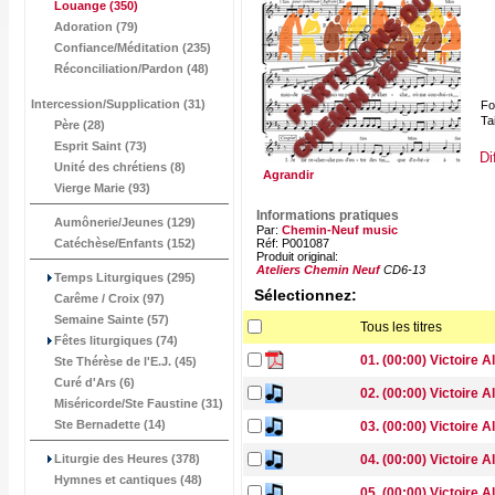
Louange
(350)
Adoration (79)
Confiance/Méditation (235)
Réconciliation/Pardon (48)
Intercession/Supplication (31)
Fo
Tai
Père (28)
Esprit Saint (73)
Di
Unité des chrétiens (8)
Agrandir
Vierge Marie (93)
Informations pratiques
Aumônerie/Jeunes (129)
Par:
Chemin-Neuf music
Catéchèse/Enfants (152)
Réf: P001087
Produit original:
Ateliers Chemin Neuf
CD6-13
Temps Liturgiques (295)
Sélectionnez:
Carême / Croix (97)
Semaine Sainte (57)
Tous les titres
Fêtes liturgiques (74)
01. (00:00) Victoire Al
Ste Thérèse de l'E.J. (45)
Curé d'Ars (6)
02. (00:00) Victoire Al
Miséricorde/Ste Faustine (31)
Ste Bernadette (14)
03. (00:00) Victoire A
Liturgie des Heures (378)
04. (00:00) Victoire Al
Hymnes et cantiques (48)
05. (00:00) Victoire A