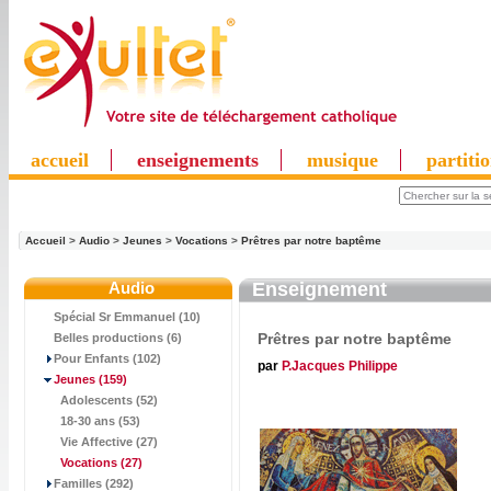
accueil
enseignements
musique
partiti
Accueil
>
Audio
>
Jeunes
>
Vocations
>
Prêtres par notre baptême
Audio
Enseignement
Spécial Sr Emmanuel (10)
Prêtres par notre baptême
Belles productions (6)
Pour Enfants (102)
par
P.Jacques Philippe
Jeunes
(159)
Adolescents (52)
18-30 ans (53)
Vie Affective (27)
Vocations
(27)
Familles (292)