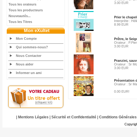
3.00 EUR
Tous les orateurs
Tous les producteurs
Nouveautés...
Prier le chape
Interprète : H
Tous les Titres
8.99 EUR
Mon eXultet
Mon Compte
Prêtre, le Seig
Orateur : P.Pi
3.00 EUR
Qui sommes-nous?
Nous Contacter
Pranzini, sauv
Nous aider
Orateur : Sr M
3.00 EUR
Informer un ami
Présentation d
Orateur : Sr Mar
0.00 EUR!
|
Mentions Légales
|
Sécurité et Confidentialité
|
Conditions Générales
Copyrig