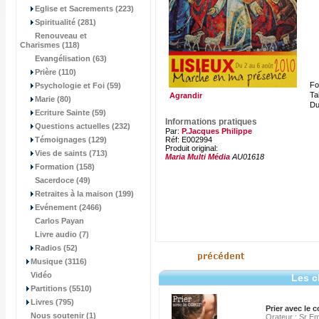
Eglise et Sacrements (223)
Spiritualité (281)
Renouveau et
Charismes (118)
Evangélisation (63)
Prière (110)
Fo
Psychologie et Foi (59)
Tai
Agrandir
Marie (80)
Du
Ecriture Sainte (59)
Informations pratiques
Questions actuelles (232)
Par:
P.Jacques Philippe
Témoignages (129)
Réf: E002994
Produit original:
Vies de saints (713)
Maria Multi Média
AU01618
Formation (158)
Sacerdoce (49)
Retraites à la maison (199)
Evénement (2466)
Carlos Payan
Livre audio (7)
Radios (52)
Musique (3116)
Vidéo
Les c
Partitions (5510)
Livres (795)
Prier avec le 
Nous soutenir (1)
Orateur : Sr E