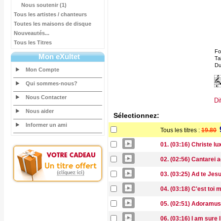
Nous soutenir (1)
Tous les artistes / chanteurs
Toutes les maisons de disque
Nouveautés...
Tous les Titres
Fo
Mon eXultet
Tai
Du
Mon Compte
Qui sommes-nous?
Nous Contacter
Di
Nous aider
Sélectionnez:
Informer un ami
Tous les titres :
19.80
01. (03:16) Christe l
02. (02:56) Cantarei 
03. (03:25) Ad te Jes
04. (03:18) C'est toi
05. (02:51) Adoramus 
06. (03:16) I am sure 