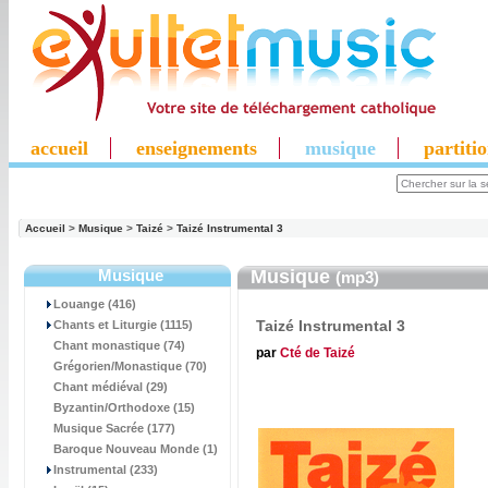
accueil
enseignements
musique
partiti
Accueil
>
Musique
>
Taizé
>
Taizé Instrumental 3
Musique
Musique
(mp3)
Louange (416)
Taizé Instrumental 3
Chants et Liturgie (1115)
Chant monastique (74)
par
Cté de Taizé
Grégorien/Monastique (70)
Chant médiéval (29)
Byzantin/Orthodoxe (15)
Musique Sacrée (177)
Baroque Nouveau Monde (1)
Instrumental (233)