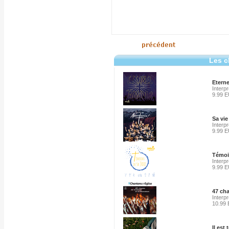
Les c
Etern
Interpr
9.99 
Sa vi
Interpr
9.99 
Témoin
Interpr
9.99 
47 cha
Interpr
10.99
Il est