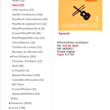
Israël (15)
Taizé
(27)
JYM Tourbin (27)
Variété Chrétienne (140)
Pop/Rock francophone (92)
Pop/Rock anglophone (12)
Metal/Punk/Hard Rock (5)
Gospel/Soul/R'nB (26)
Agrandir
Rap/Reggae/Hip-hop (31)
Informations pratiques
Tecno/Electro (15)
Par:
Cté de Taizé
Thérèse de Lisieux (21)
Réf: M000817
Produit original:
Musique du Monde (12)
Taizé
TzT703
Pour Enfants (263)
Chorales d'enfants (13)
Noël (69)
In English (5)
Bayard Musique (120)
Comédies Musicales (11)
BO Films
Contes/Poésie (14)
Spiritualité/Prière (53)
Vidéo
Partitions (5510)
Livres (795)