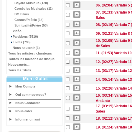
Bayard Musique (120)
06. (02:04) Variatio 5 (
Comédies Musicales (11)
07. (01:33) Variatio 
BO Films
Sales
Contes/Poésie (14)
08. (02:16) Variatio 7 
Spiritualité/Prière (53)
Vidéo
09. (02:21) Variatio 8 (
Partitions (5510)
10. (02:05) Variatio 9
Livres (795)
de Sales
Nous soutenir (1)
11. (01:53) Variatio 10
Tous les artistes / chanteurs
Toutes les maisons de disque
12. (02:27) Variatio 11 
Nouveautés...
Tous les Titres
13. (03:17) Variatio 1
Mon eXultet
14. (05:14) Variatio 13
Mon Compte
15. (02:26) Variatio 14 
Qui sommes-nous?
16. (03:34) Variatio 1
Andante
Nous Contacter
17. (03:15) Variatio 1
Nous aider
Sales
18. (02:12) Variatio 17 
Informer un ami
19. (01:24) Variatio 1