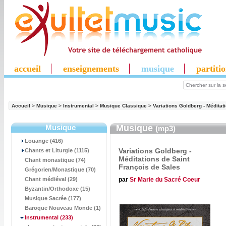
accueil
enseignements
musique
partiti
Accueil
>
Musique
>
Instrumental
>
Musique Classique
>
Variations Goldberg - Méditat
Musique
Musique
(mp3)
Louange (416)
Variations Goldberg -
Chants et Liturgie (1115)
Méditations de Saint
Chant monastique (74)
François de Sales
Grégorien/Monastique (70)
par
Sr Marie du Sacré Coeur
Chant médiéval (29)
Byzantin/Orthodoxe (15)
Musique Sacrée (177)
Baroque Nouveau Monde (1)
Instrumental
(233)