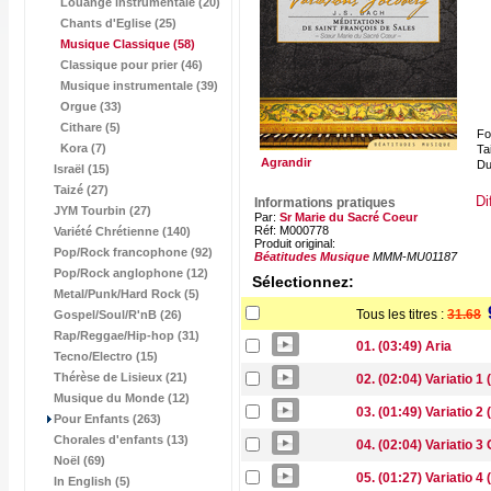
Louange instrumentale (20)
Chants d'Eglise (25)
Musique Classique
(58)
Classique pour prier (46)
Musique instrumentale (39)
Orgue (33)
Cithare (5)
Fo
Kora (7)
Tai
Agrandir
Du
Israël (15)
Taizé (27)
Di
Informations pratiques
JYM Tourbin (27)
Par:
Sr Marie du Sacré Coeur
Réf: M000778
Variété Chrétienne (140)
Produit original:
Pop/Rock francophone (92)
Béatitudes Musique
MMM-MU01187
Pop/Rock anglophone (12)
Sélectionnez:
Metal/Punk/Hard Rock (5)
Tous les titres :
31.68
Gospel/Soul/R'nB (26)
Rap/Reggae/Hip-hop (31)
01. (03:49) Aria
Tecno/Electro (15)
Thérèse de Lisieux (21)
02. (02:04) Variatio 1 (
Musique du Monde (12)
03. (01:49) Variatio 2 (
Pour Enfants (263)
Chorales d'enfants (13)
04. (02:04) Variatio 3
Noël (69)
05. (01:27) Variatio 4 (
In English (5)