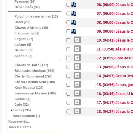
Psaumes (96)
06. (00:00) Jésus le 
Bénédicités (37)
07. (00:00) Jésus le C
Polyphonies anciennes (12)
Israël (28)
08. (00:00) Jésus le C
Chants d'Afrique (18)
09. (00:00) Jésus le 
Instrumental (2)
English (27)
10. (04:41) Jésus le
Italiano (8)
11. (03:50) Jésus le
Deutsch (8)
Spañolo (8)
12. (03:59) Lord Jesu
Chants de Taizé (137)
13. (04:00) Jésus le
Béatitudes Musique (589)
14. (04:07) Cristo Je
Cté de l'Emmanuel (795)
Cté du Chemin Neuf (288)
15. (03:56) Jesus, g
Keur Moussa (126)
Jeunesse en Mission (109)
16. (03:46) Jezus, U 
Carmel (1)
17. (04:17) Jésus le
Jade (32)
Livres (795)
18. (04:27) Jésus le
Nous soutenir (1)
Nouveautés...
Tous les Titres