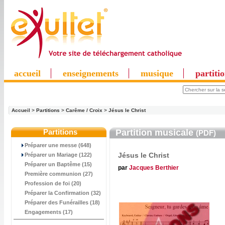
accueil
enseignements
musique
partiti
Accueil
>
Partitions
>
Carême / Croix
>
Jésus le Christ
Partitions
Partition musicale
(PDF)
Préparer une messe (648)
Jésus le Christ
Préparer un Mariage (122)
Préparer un Baptême (15)
par
Jacques Berthier
Première communion (27)
Profession de foi (20)
Préparer la Confirmation (32)
Préparer des Funérailles (18)
Engagements (17)