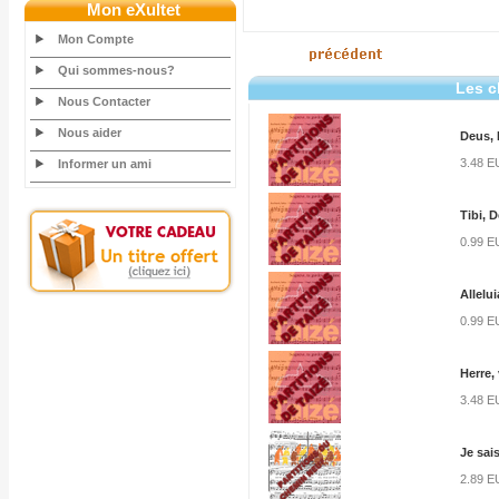
Mon eXultet
Mon Compte
Qui sommes-nous?
Les c
Nous Contacter
Nous aider
Deus,
3.48 
Informer un ami
Tibi, D
0.99 
Allelui
0.99 
Herre,
3.48 
Je sai
2.89 