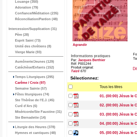
Louange (350)
Adoration (79)
Confiance/Méditation (235)
Réconciliation/Pardon (48)
Intercession/Supplication (31)
Père (28)
Esprit Saint (73)
Agrandir
Unité des chrétiens (8)
Vierge Marie (93)
Fo
Informations pratiques
Tai
Par:
Jacques Berthier
Aumônerie/Jeunes (129)
Réf: P001244
Catéchèse/Enfants (152)
Produit original:
Di
Taizé
670
Temps Liturgiques (295)
Sélectionnez:
Carême / Croix
(97)
Tous les titres
Semaine Sainte (57)
Fêtes liturgiques (74)
01. (00:00) Jésus le C
Ste Thérèse de l'E.J. (45)
02. (00:00) Jésus le C
Curé d'Ars (6)
Miséricorde/Ste Faustine (31)
03. (00:00) Jésus le C
Ste Bernadette (14)
04. (00:00) Jésus le 
Liturgie des Heures (378)
05. (00:00) Jésus le C
Hymnes et cantiques (48)