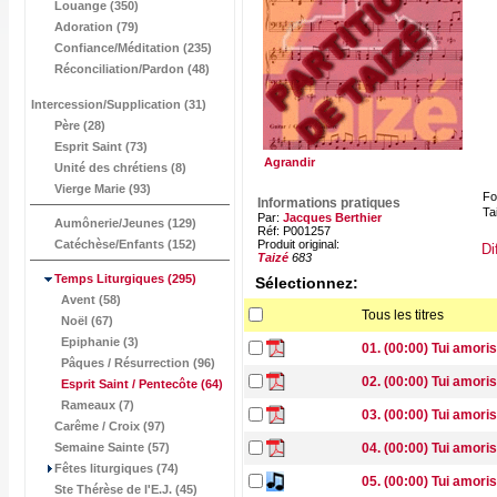
Louange (350)
Adoration (79)
Confiance/Méditation (235)
Réconciliation/Pardon (48)
Intercession/Supplication (31)
Père (28)
Esprit Saint (73)
Agrandir
Unité des chrétiens (8)
Vierge Marie (93)
Fo
Informations pratiques
Tai
Par:
Jacques Berthier
Aumônerie/Jeunes (129)
Réf: P001257
Catéchèse/Enfants (152)
Produit original:
Di
Taizé
683
Temps Liturgiques
(295)
Sélectionnez:
Avent (58)
Tous les titres
Noël (67)
Epiphanie (3)
01. (00:00) Tui amori
Pâques / Résurrection (96)
02. (00:00) Tui amori
Esprit Saint / Pentecôte
(64)
Rameaux (7)
03. (00:00) Tui amoris
Carême / Croix (97)
Semaine Sainte (57)
04. (00:00) Tui amori
Fêtes liturgiques (74)
05. (00:00) Tui amoris
Ste Thérèse de l'E.J. (45)