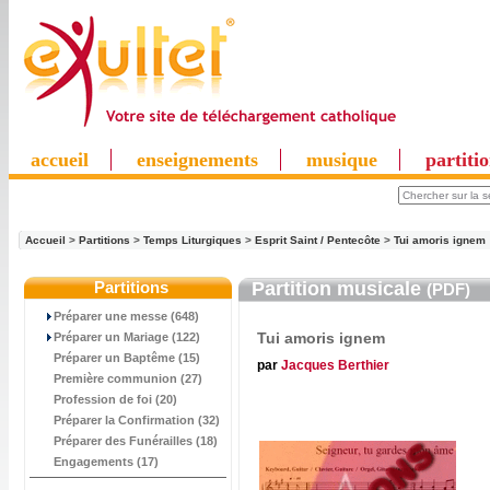
accueil
enseignements
musique
partiti
Accueil
>
Partitions
>
Temps Liturgiques
>
Esprit Saint / Pentecôte
>
Tui amoris ignem
Partitions
Partition musicale
(PDF)
Préparer une messe (648)
Tui amoris ignem
Préparer un Mariage (122)
Préparer un Baptême (15)
par
Jacques Berthier
Première communion (27)
Profession de foi (20)
Préparer la Confirmation (32)
Préparer des Funérailles (18)
Engagements (17)