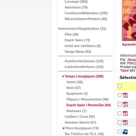
Louange (350)
Adoration (79)
Confiance/Méditation (235)
Réconciliation/Pardon (48)
Intercession/Supplication (31)
Père (28)
Esprit Saint (73)
Agrandir
Unité des chrétiens (8)
Vierge Marie (93)
Informat
Par:
Jacqu
Aumônerie/Jeunes (129)
Réf: P001
Catéchèse/Enfants (152)
Produit ori
Taizé
683
Temps Liturgiques
(295)
Sélecti
Avent (58)
Noël (67)
Epiphanie (3)
Pâques / Résurrection (96)
Esprit Saint / Pentecôte
(64)
Rameaux (7)
Carême / Croix (97)
Semaine Sainte (57)
Fêtes liturgiques (74)
Ste Thérèse de l'E.J. (45)