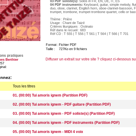
03 PDF soliste(s):
Solos in FR, EN, DE, IT, ES
04 PDF instruments:
Keyboard, guitar, simple melody, flu
duo, oboe, clarinet, English horn, oboe-clarinet-bassoon, 
trumpet, trombone, trumpet-trombone quartet, cello or ba
Thème : Prière
Usage : Chant de Taizé
Critères liturgiques : Ostinato
Réf dans le recueil : 683
Réf CD : T 555 | T 556 | T 561 | T 564 | T 566 | T 701
Format :
Fichier PDF
Taille :
727Ko en 9 fichiers
ions pratiques
Diffuser un extrait sur votre site ? cliquez ci-dessous su
es Berthier
257
ginal:
onnez:
Tous les titres
01. (00:00) Tui amoris ignem (Partition PDF)
02. (00:00) Tui amoris ignem - PDF guitare (Partition PDF)
03. (00:00) Tui amoris ignem - PDF soliste(s) (Partition PDF)
04. (00:00) Tui amoris ignem - PDF instruments (Partition PDF)
05. (00:00) Tui amoris ignem - MIDI 4 voix