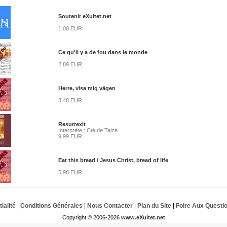
Soutenir eXultet.net
1.00 EUR
Ce qu'il y a de fou dans le monde
2.89 EUR
Herre, visa mig vägen
3.48 EUR
Resurrexit
Interprète : Cté de Taizé
9.99 EUR
Eat this bread / Jesus Christ, bread of life
5.98 EUR
ialité
|
Conditions Générales
|
Nous Contacter
|
Plan du Site
|
Foire Aux Questi
Copyright © 2006-2026
www.eXultet.net