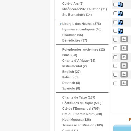
Curé d'Ars (6)
Miséricorde/Ste Faustine (31)
Ste Bernadette (14)
Liturgie des Heures (378)
Hymnes et cantiques (48)
Psaumes (96)
Bénédicités (37)
Polyphonies anciennes (12)
Israël (28)
Chants d'Afrique (18)
Instrumental (2)
English (27)
Italiano (8)
Deutsch (8)
Spañolo (8)
Chants de Taizé (137)
Béatitudes Musique (589)
Cté de l'Emmanuel (795)
Cté du Chemin Neuf (288)
Keur Moussa (126)
Jeunesse en Mission (109)
Carmel (1)