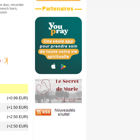
te duo, recorder
French horn,
ssoon
r :
(+0.99 EUR)
(+1.50 EUR)
(+2.50 EUR)
(+2.50 EUR)