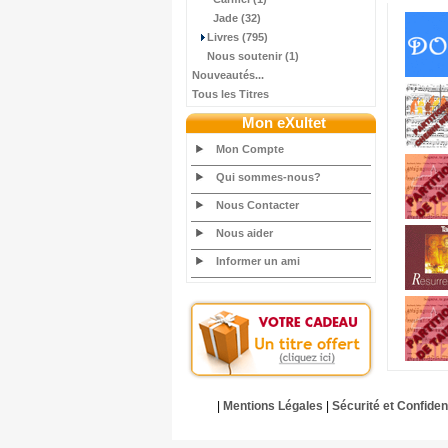
Jade (32)
Livres (795)
Nous soutenir (1)
Nouveautés...
Tous les Titres
Mon eXultet
Mon Compte
Qui sommes-nous?
Nous Contacter
Nous aider
Informer un ami
|
Mentions Légales
|
Sécurité et Confident