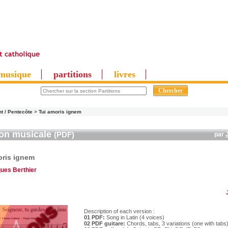
musique
partitions
livres
nt / Pentecôte
>
Tui amoris ignem
ion musicale
(PDF)
par
oris ignem
ues Berthier
Description of each version :
01 PDF:
Song in Latin (4 voices)
02 PDF guitare:
Chords, tabs, 3 variations (one with tabs