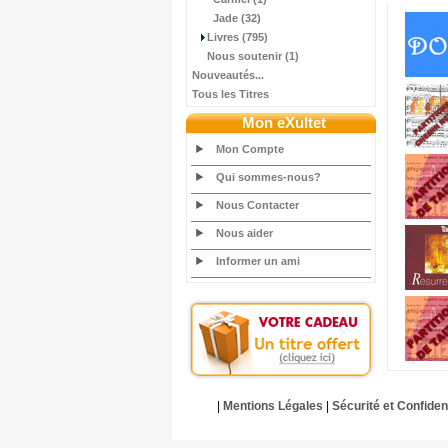
Jade (32)
Livres (795)
Nous soutenir (1)
Nouveautés...
Tous les Titres
Mon eXultet
Mon Compte
Qui sommes-nous?
Nous Contacter
Nous aider
Informer un ami
|
Mentions Légales
|
Sécurité et Confident