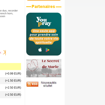
)
te duo, recorder
French horn,
ssoon
r :
(+0.99 EUR)
(+1.50 EUR)
(+2.50 EUR)
(+2.50 EUR)