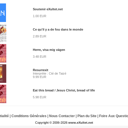
Soutenir eXultet.net
1.00 EUR
Ce qu'il y a de fou dans le monde
2.89 EUR
Herre, visa mig vägen
3.48 EUR
Resurrexit
Interprète : Cté de Taizé
9.99 EUR
Eat this bread / Jesus Christ, bread of life
5.98 EUR
ialité
|
Conditions Générales
|
Nous Contacter
|
Plan du Site
|
Foire Aux Questi
Copyright © 2006-2026
www.eXultet.net