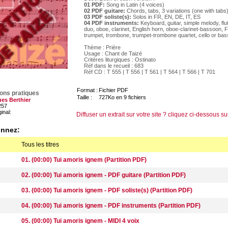
01 PDF:
Song in Latin (4 voices)
02 PDF guitare:
Chords, tabs, 3 variations (one with tabs
03 PDF soliste(s):
Solos in FR, EN, DE, IT, ES
04 PDF instruments:
Keyboard, guitar, simple melody, flu
duo, oboe, clarinet, English horn, oboe-clarinet-bassoon, 
trumpet, trombone, trumpet-trombone quartet, cello or ba
Thème : Prière
Usage : Chant de Taizé
Critères liturgiques : Ostinato
Réf dans le recueil : 683
Réf CD : T 555 | T 556 | T 561 | T 564 | T 566 | T 701
Format :
Fichier PDF
ions pratiques
Taille :
727Ko en 9 fichiers
es Berthier
257
ginal:
Diffuser un extrait sur votre site ? cliquez ci-dessous su
onnez:
Tous les titres
01. (00:00) Tui amoris ignem (Partition PDF)
02. (00:00) Tui amoris ignem - PDF guitare (Partition PDF)
03. (00:00) Tui amoris ignem - PDF soliste(s) (Partition PDF)
04. (00:00) Tui amoris ignem - PDF instruments (Partition PDF)
05. (00:00) Tui amoris ignem - MIDI 4 voix