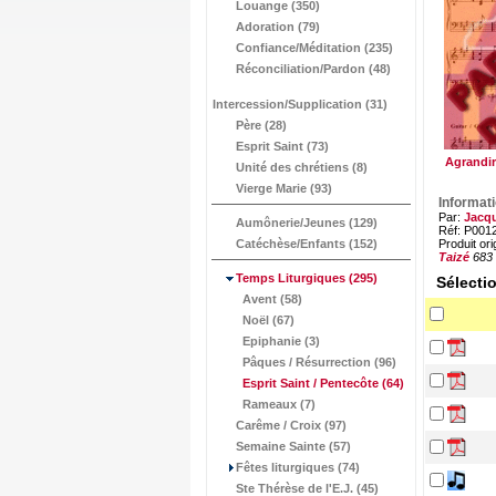
Louange (350)
Adoration (79)
Confiance/Méditation (235)
Réconciliation/Pardon (48)
Intercession/Supplication (31)
Père (28)
Esprit Saint (73)
Agrandir
Unité des chrétiens (8)
Vierge Marie (93)
Informat
Par:
Jacqu
Aumônerie/Jeunes (129)
Réf: P001
Catéchèse/Enfants (152)
Produit ori
Taizé
683
Temps Liturgiques
(295)
Sélecti
Avent (58)
Noël (67)
Epiphanie (3)
Pâques / Résurrection (96)
Esprit Saint / Pentecôte
(64)
Rameaux (7)
Carême / Croix (97)
Semaine Sainte (57)
Fêtes liturgiques (74)
Ste Thérèse de l'E.J. (45)