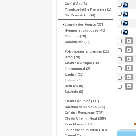
Curé d'Ars (6)
Miséricorde/Ste Faustine (31)
Ste Bernadette (14)
Liturgie des Heures (378)
Hymnes et cantiques (48)
Psaumes (96)
Bénédicités (37)
Polyphonies anciennes (12)
Israël (28)
Chants d'Afrique (18)
Instrumental (2)
English (27)
Italiano (8)
Deutsch (8)
Spañolo (8)
Chants de Taizé (137)
Béatitudes Musique (589)
Cté de l'Emmanuel (795)
Cté du Chemin Neuf (288)
Keur Moussa (126)
Jeunesse en Mission (109)
Carmel (1)