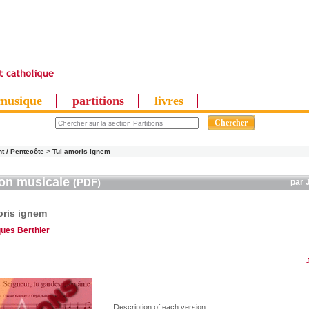
musique
partitions
livres
nt / Pentecôte
>
Tui amoris ignem
ion musicale
(PDF)
par
oris ignem
ues Berthier
Description of each version :