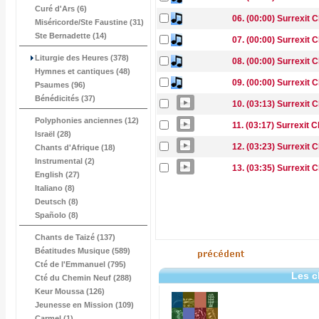
Curé d'Ars (6)
06. (00:00) Surrexit 
Miséricorde/Ste Faustine (31)
Ste Bernadette (14)
07. (00:00) Surrexit C
Liturgie des Heures (378)
08. (00:00) Surrexit C
Hymnes et cantiques (48)
09. (00:00) Surrexit 
Psaumes (96)
Bénédicités (37)
10. (03:13) Surrexit
Polyphonies anciennes (12)
11. (03:17) Surrexit
Israël (28)
12. (03:23) Surrexit
Chants d'Afrique (18)
Instrumental (2)
13. (03:35) Surrexit
English (27)
Italiano (8)
Deutsch (8)
Spañolo (8)
Chants de Taizé (137)
Béatitudes Musique (589)
Cté de l'Emmanuel (795)
Les c
Cté du Chemin Neuf (288)
Keur Moussa (126)
Jeunesse en Mission (109)
Carmel (1)