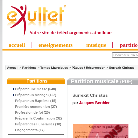
accueil
enseignements
musique
partiti
Accueil
>
Partitions
>
Temps Liturgiques
>
Pâques / Résurrection
>
Surrexit Christus
Partitions
Partition musicale
(PDF)
Préparer une messe (648)
Surrexit Christus
Préparer un Mariage (122)
Préparer un Baptême (15)
par
Jacques Berthier
Première communion (27)
Profession de foi (20)
Préparer la Confirmation (32)
Préparer des Funérailles (18)
Engagements (17)