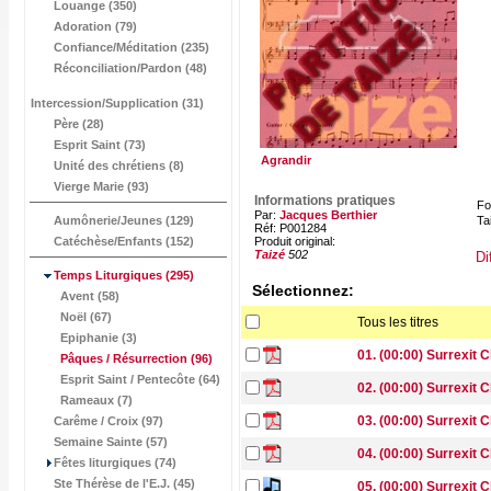
Louange (350)
Adoration (79)
Confiance/Méditation (235)
Réconciliation/Pardon (48)
Intercession/Supplication (31)
Père (28)
Esprit Saint (73)
Agrandir
Unité des chrétiens (8)
Vierge Marie (93)
Informations pratiques
Fo
Par:
Jacques Berthier
Aumônerie/Jeunes (129)
Tai
Réf: P001284
Catéchèse/Enfants (152)
Produit original:
Taizé
502
Di
Temps Liturgiques
(295)
Sélectionnez:
Avent (58)
Noël (67)
Tous les titres
Epiphanie (3)
01. (00:00) Surrexit C
Pâques / Résurrection
(96)
Esprit Saint / Pentecôte (64)
02. (00:00) Surrexit C
Rameaux (7)
03. (00:00) Surrexit C
Carême / Croix (97)
Semaine Sainte (57)
04. (00:00) Surrexit 
Fêtes liturgiques (74)
Ste Thérèse de l'E.J. (45)
05. (00:00) Surrexit C