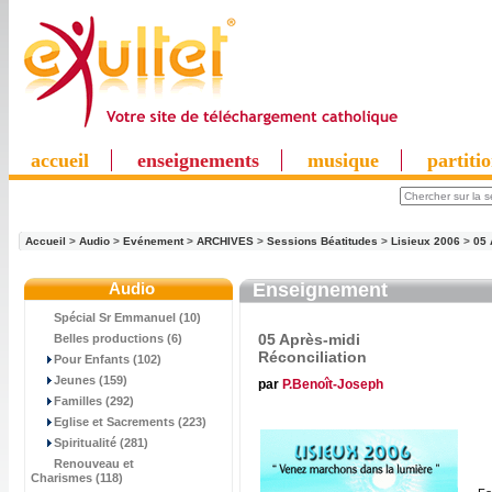
accueil
enseignements
musique
partiti
Accueil
>
Audio
>
Evénement
>
ARCHIVES
>
Sessions Béatitudes
>
Lisieux 2006
>
05 
Audio
Enseignement
Spécial Sr Emmanuel (10)
05 Après-midi
Belles productions (6)
Réconciliation
Pour Enfants (102)
Jeunes (159)
par
P.Benoît-Joseph
Familles (292)
Eglise et Sacrements (223)
Spiritualité (281)
Renouveau et
Charismes (118)