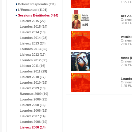
1.25 E
Debout Resplendis (111)
L'Emmanuel (1101)
Sessions Béatitudes
(414)
Ars 200
Orateur
Lisieux 2015 (22)
3.00 E
Lourdes 2015 (14)
Lisieux 2014 (18)
Veillée
Lourdes 2014 (23)
Orateur
Lisieux 2013 (24)
2.50 E
Lourdes 2013 (32)
Lisieux 2012 (17)
Anne (
Lourdes 2012 (30)
Orateur
2.20 E
Lisieux 2011 (16)
Lourdes 2011 (29)
Lisieux 2010 (17)
Lourde
Orateur
Lourdes 2010 (29)
1.25 E
Lisieux 2009 (18)
Banneux 2009 (10)
Lourdes 2009 (23)
Lisieux 2008 (16)
Lourdes 2008 (18)
Lisieux 2007 (14)
Lourdes 2006 (19)
Lisieux 2006
(14)