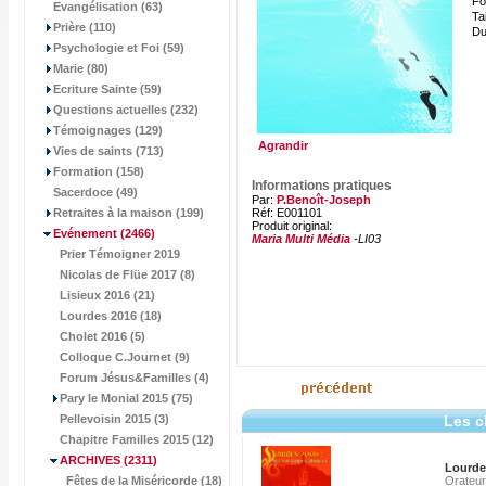
Fo
Evangélisation (63)
Tai
Prière (110)
Du
Psychologie et Foi (59)
Marie (80)
Ecriture Sainte (59)
Questions actuelles (232)
Témoignages (129)
Agrandir
Vies de saints (713)
Formation (158)
Informations pratiques
Sacerdoce (49)
Par:
P.Benoît-Joseph
Retraites à la maison (199)
Réf: E001101
Produit original:
Evénement
(2466)
Maria Multi Média
-LI03
Prier Témoigner 2019
Nicolas de Flüe 2017 (8)
Lisieux 2016 (21)
Lourdes 2016 (18)
Cholet 2016 (5)
Colloque C.Journet (9)
Forum Jésus&Familles (4)
Pary le Monial 2015 (75)
Pellevoisin 2015 (3)
Les c
Chapitre Familles 2015 (12)
ARCHIVES
(2311)
Lourde
Fêtes de la Miséricorde (18)
Orateur