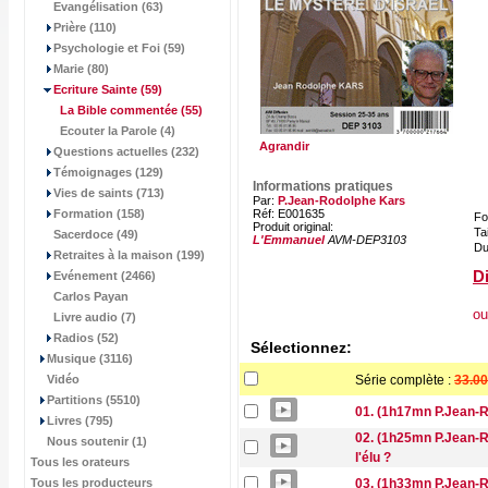
Evangélisation (63)
Prière (110)
Psychologie et Foi (59)
Marie (80)
Ecriture Sainte
(59)
La Bible commentée
(55)
Ecouter la Parole (4)
Agrandir
Questions actuelles (232)
Témoignages (129)
Informations pratiques
Vies de saints (713)
Par:
P.Jean-Rodolphe Kars
Formation (158)
Réf: E001635
Fo
Produit original:
Tai
Sacerdoce (49)
L'Emmanuel
AVM-DEP3103
Du
Retraites à la maison (199)
Di
Evénement (2466)
Carlos Payan
ou
Livre audio (7)
Radios (52)
Sélectionnez:
Musique (3116)
Vidéo
Série complète :
33.00
Partitions (5510)
01. (1h17mn P.Jean-Ro
Livres (795)
02. (1h25mn P.Jean-Ro
Nous soutenir (1)
l'élu ?
Tous les orateurs
Tous les producteurs
03. (1h33mn P.Jean-R