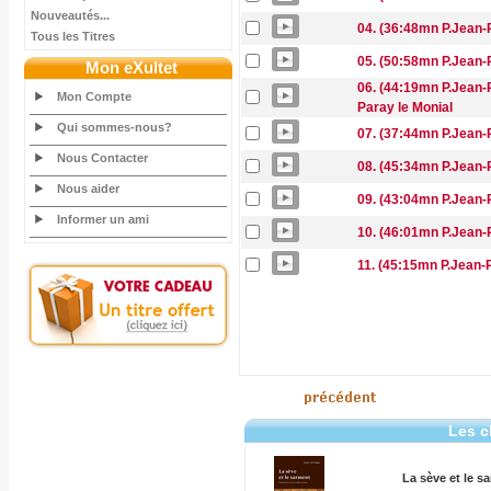
Nouveautés...
04. (36:48mn P.Jean-R
Tous les Titres
05. (50:58mn P.Jean-R
Mon eXultet
06. (44:19mn P.Jean-R
Mon Compte
Paray le Monial
Qui sommes-nous?
07. (37:44mn P.Jean-R
Nous Contacter
08. (45:34mn P.Jean-R
Nous aider
09. (43:04mn P.Jean-R
Informer un ami
10. (46:01mn P.Jean-R
11. (45:15mn P.Jean-
Les c
La sève et le s