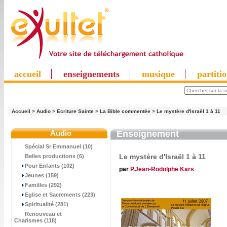
accueil
enseignements
musique
partiti
Accueil
>
Audio
>
Ecriture Sainte
>
La Bible commentée
>
Le mystère d'Israël 1 à 11
Audio
Enseignement
Spécial Sr Emmanuel (10)
Le mystère d'Israël 1 à 11
Belles productions (6)
Pour Enfants (102)
par
P.Jean-Rodolphe Kars
Jeunes (159)
Familles (292)
Eglise et Sacrements (223)
Spiritualité (281)
Renouveau et
Charismes (118)