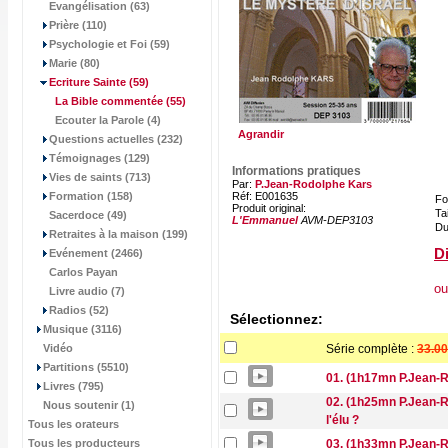
Evangélisation (63)
Prière (110)
Psychologie et Foi (59)
Marie (80)
Ecriture Sainte
(59)
La Bible commentée
(55)
Ecouter la Parole (4)
Agrandir
Questions actuelles (232)
Témoignages (129)
Informations pratiques
Vies de saints (713)
Par:
P.Jean-Rodolphe Kars
Formation (158)
Réf: E001635
Fo
Produit original:
Tai
Sacerdoce (49)
L'Emmanuel
AVM-DEP3103
Du
Retraites à la maison (199)
Di
Evénement (2466)
Carlos Payan
ou
Livre audio (7)
Radios (52)
Sélectionnez:
Musique (3116)
Vidéo
Série complète :
33.00
Partitions (5510)
01. (1h17mn P.Jean-Ro
Livres (795)
02. (1h25mn P.Jean-Ro
Nous soutenir (1)
l'élu ?
Tous les orateurs
Tous les producteurs
03. (1h33mn P.Jean-R