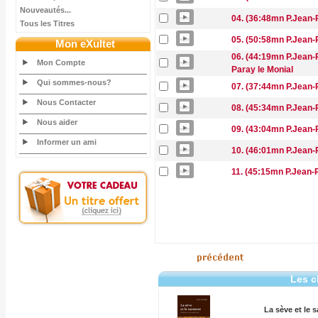
Nouveautés...
04. (36:48mn P.Jean-R
Tous les Titres
05. (50:58mn P.Jean-R
Mon eXultet
06. (44:19mn P.Jean-R
Mon Compte
Paray le Monial
Qui sommes-nous?
07. (37:44mn P.Jean-R
Nous Contacter
08. (45:34mn P.Jean-R
Nous aider
09. (43:04mn P.Jean-R
Informer un ami
10. (46:01mn P.Jean-R
11. (45:15mn P.Jean-
Les c
La sève et le 