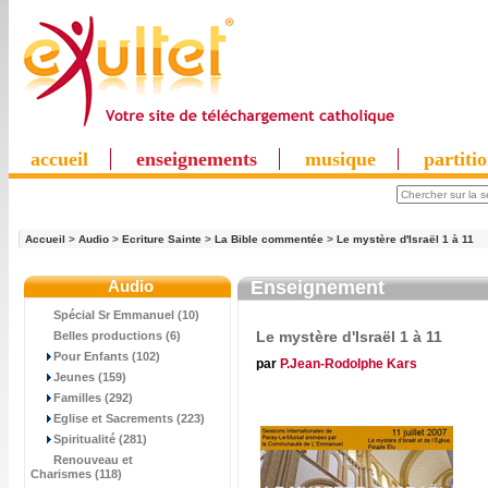
accueil
enseignements
musique
partiti
Accueil
>
Audio
>
Ecriture Sainte
>
La Bible commentée
>
Le mystère d'Israël 1 à 11
Audio
Enseignement
Spécial Sr Emmanuel (10)
Le mystère d'Israël 1 à 11
Belles productions (6)
Pour Enfants (102)
par
P.Jean-Rodolphe Kars
Jeunes (159)
Familles (292)
Eglise et Sacrements (223)
Spiritualité (281)
Renouveau et
Charismes (118)