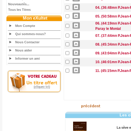
Nouveautés...
04. (36:48mn P.Jean-R
Tous les Titres
05. (50:58mn P.Jean-R
Mon eXultet
06. (44:19mn P.Jean-R
Mon Compte
Paray le Monial
Qui sommes-nous?
07. (37:44mn P.Jean-R
Nous Contacter
08. (45:34mn P.Jean-R
Nous aider
09. (43:04mn P.Jean-R
Informer un ami
10. (46:01mn P.Jean-R
11. (45:15mn P.Jean-
Les c
La sève e