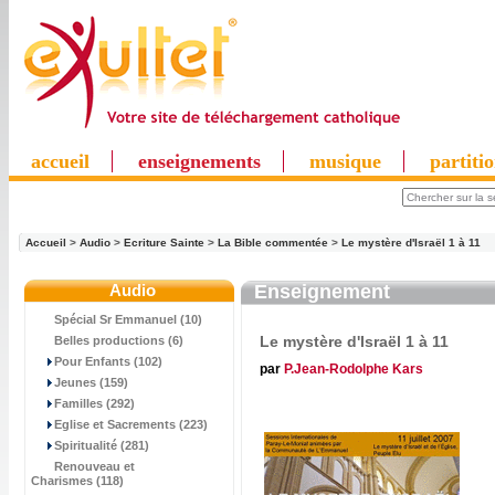
accueil
enseignements
musique
partiti
Accueil
>
Audio
>
Ecriture Sainte
>
La Bible commentée
>
Le mystère d'Israël 1 à 11
Audio
Enseignement
Spécial Sr Emmanuel (10)
Le mystère d'Israël 1 à 11
Belles productions (6)
Pour Enfants (102)
par
P.Jean-Rodolphe Kars
Jeunes (159)
Familles (292)
Eglise et Sacrements (223)
Spiritualité (281)
Renouveau et
Charismes (118)