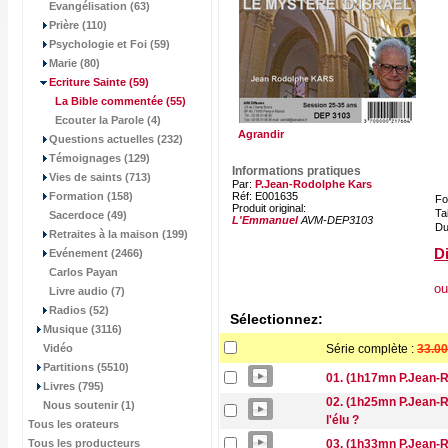
Evangélisation (63)
Prière (110)
Psychologie et Foi (59)
Marie (80)
Ecriture Sainte
(59)
La Bible commentée
(55)
Ecouter la Parole (4)
Agrandir
Questions actuelles (232)
Témoignages (129)
Informations pratiques
Vies de saints (713)
Par:
P.Jean-Rodolphe Kars
Formation (158)
Réf: E001635
Fo
Produit original:
Tai
Sacerdoce (49)
L'Emmanuel
AVM-DEP3103
Du
Retraites à la maison (199)
Di
Evénement (2466)
Carlos Payan
ou
Livre audio (7)
Radios (52)
Sélectionnez:
Musique (3116)
Vidéo
Série complète :
33.00
Partitions (5510)
01. (1h17mn P.Jean-Ro
Livres (795)
02. (1h25mn P.Jean-Ro
Nous soutenir (1)
l'élu ?
Tous les orateurs
Tous les producteurs
03. (1h33mn P.Jean-R