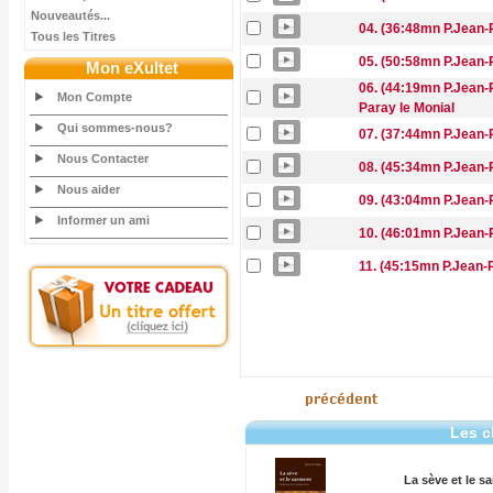
Nouveautés...
04. (36:48mn P.Jean-R
Tous les Titres
05. (50:58mn P.Jean-R
Mon eXultet
06. (44:19mn P.Jean-R
Mon Compte
Paray le Monial
Qui sommes-nous?
07. (37:44mn P.Jean-R
Nous Contacter
08. (45:34mn P.Jean-R
Nous aider
09. (43:04mn P.Jean-R
Informer un ami
10. (46:01mn P.Jean-R
11. (45:15mn P.Jean-
Les c
La sève et le s