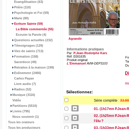
Evangélisation (63)
Prière (110)
Psychologie et Foi (59)
Marie (80)
Ecriture Sainte
(59)
La Bible commentée
(55)
Ecouter la Parole (4)
Agrandir
Questions actuelles (232)
Témoignages (129)
Informations pratiques
Vies de saints (713)
Par:
P.Jean-Rodolphe Kars
Formation (158)
Réf: E001635
Fo
Produit original:
Tai
Sacerdoce (49)
L'Emmanuel
AVM-DEP3103
Du
Retraites à la maison (199)
Di
Evénement (2466)
Carlos Payan
ou
Livre audio (7)
Radios (52)
Sélectionnez:
Musique (3116)
Vidéo
Série complète :
33.00
Partitions (5510)
01. (1h17mn P.Jean-Ro
Livres (795)
02. (1h25mn P.Jean-Ro
Nous soutenir (1)
l'élu ?
Tous les orateurs
Tous les producteurs
03. (1h33mn P.Jean-R