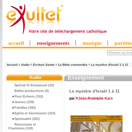
accueil
enseignements
musique
partiti
Accueil
>
Audio
>
Ecriture Sainte
>
La Bible commentée
>
Le mystère d'Israël 1 à 11
Audio
Enseignement
Spécial Sr Emmanuel (10)
Le mystère d'Israël 1 à 11
Belles productions (6)
Pour Enfants (102)
par
P.Jean-Rodolphe Kars
Jeunes (159)
Familles (292)
Eglise et Sacrements (223)
Spiritualité (281)
Renouveau et
Charismes (118)