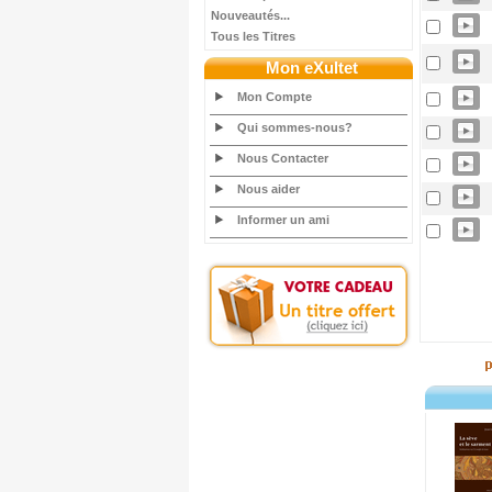
Nouveautés...
Tous les Titres
Mon eXultet
Mon Compte
Qui sommes-nous?
Nous Contacter
Nous aider
Informer un ami