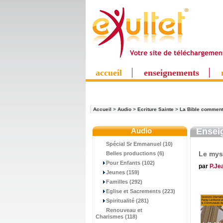
accueil
enseignements
Accueil
>
Audio
>
Ecriture Sainte
>
La Bible commen
Audio
Ensei
Spécial Sr Emmanuel (10)
Le myst
Belles productions (6)
Pour Enfants (102)
par
P.Je
Jeunes (159)
Familles (292)
Eglise et Sacrements (223)
Spiritualité (281)
Renouveau et
Charismes (118)