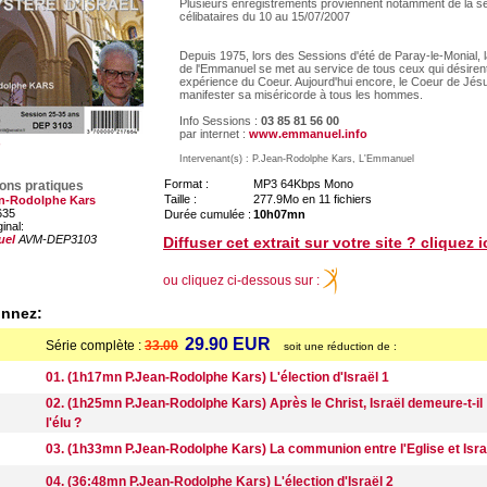
Plusieurs enregistrements proviennent notamment de la s
célibataires du 10 au 15/07/2007
Depuis 1975, lors des Sessions d'été de Paray-le-Monial
de l'Emmanuel se met au service de tous ceux qui désirent 
expérience du Coeur. Aujourd'hui encore, le Coeur de Jés
manifester sa miséricorde à tous les hommes.
Info Sessions :
03 85 81 56 00
par internet :
www.emmanuel.info
Intervenant(s) : P.Jean-Rodolphe Kars, L'Emmanuel
Format :
MP3 64Kbps Mono
ions pratiques
Taille :
277.9Mo en 11 fichiers
an-Rodolphe Kars
635
Durée cumulée :
10h07mn
ginal:
uel
AVM-DEP3103
Diffuser cet extrait sur votre site ? cliquez i
ou cliquez ci-dessous sur :
onnez:
29.90 EUR
Série complète :
33.00
soit une réduction de :
01. (1h17mn P.Jean-Rodolphe Kars) L'élection d'Israël 1
02. (1h25mn P.Jean-Rodolphe Kars) Après le Christ, Israël demeure-t-il
l'élu ?
03. (1h33mn P.Jean-Rodolphe Kars) La communion entre l'Eglise et Isra
04. (36:48mn P.Jean-Rodolphe Kars) L'élection d'Israël 2