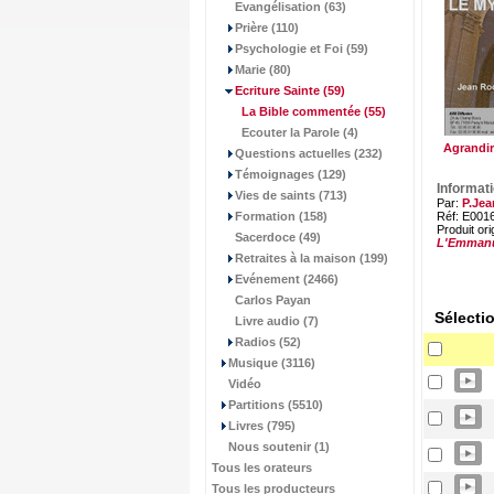
Evangélisation (63)
Prière (110)
Psychologie et Foi (59)
Marie (80)
Ecriture Sainte
(59)
La Bible commentée
(55)
Ecouter la Parole (4)
Agrandir
Questions actuelles (232)
Témoignages (129)
Informat
Vies de saints (713)
Par:
P.Je
Formation (158)
Réf: E001
Produit ori
Sacerdoce (49)
L'Emman
Retraites à la maison (199)
Evénement (2466)
Carlos Payan
Sélecti
Livre audio (7)
Radios (52)
Musique (3116)
Vidéo
Partitions (5510)
Livres (795)
Nous soutenir (1)
Tous les orateurs
Tous les producteurs