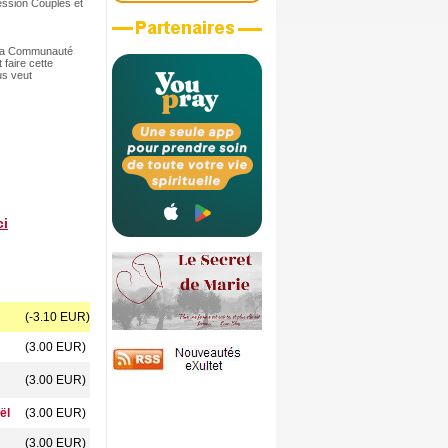
ession Couples et
, la Communauté
faire cette
us veut
ci
(-3.10 EUR)
(3.00 EUR)
(3.00 EUR)
ël
(3.00 EUR)
(3.00 EUR)