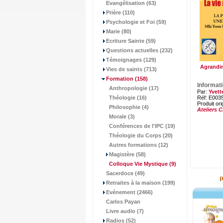
Evangélisation (63)
Prière (110)
Psychologie et Foi (59)
Marie (80)
Ecriture Sainte (59)
Questions actuelles (232)
Témoignages (129)
Agrandir
Vies de saints (713)
Formation
(158)
Informat
Anthropologie (17)
Par:
Yvett
Théologie (16)
Réf: E003
Produit ori
Philosophie (4)
Ateliers 
Morale (3)
Conférences de l'IPC (19)
Théologie du Corps (20)
Autres formations (12)
Magistère (58)
Colloque Vie Mystique
(9)
Sacerdoce (49)
Retraites à la maison (199)
Evénement (2466)
Carlos Payan
Livre audio (7)
Radios (52)