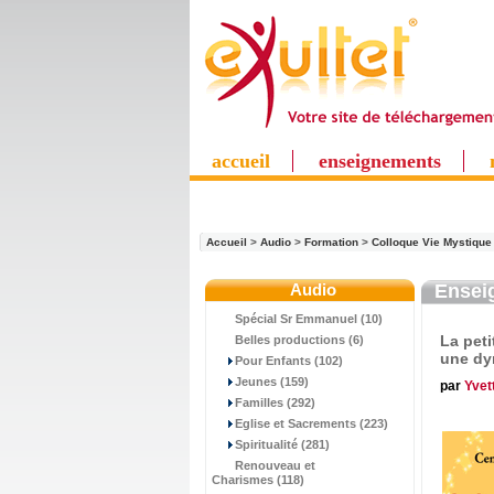
accueil
enseignements
Accueil
>
Audio
>
Formation
>
Colloque Vie Mystique
Audio
Ensei
Spécial Sr Emmanuel (10)
La peti
Belles productions (6)
une dy
Pour Enfants (102)
Jeunes (159)
par
Yvet
Familles (292)
Eglise et Sacrements (223)
Spiritualité (281)
Renouveau et
Charismes (118)