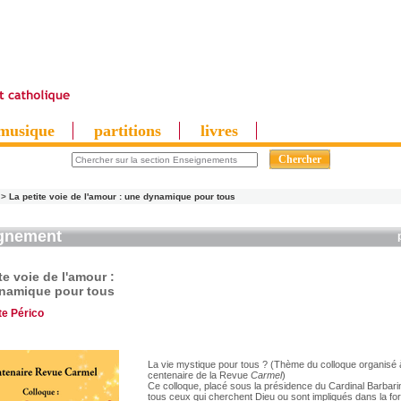
musique
partitions
livres
>
La petite voie de l'amour : une dynamique pour tous
gnement
te voie de l'amour :
namique pour tous
te Périco
La vie mystique pour tous ? (Thème du colloque organisé 
centenaire de la Revue
Carmel
)
Ce colloque, placé sous la présidence du Cardinal Barbarin
tous ceux qui cherchent Dieu ou sont impliqués dans la form