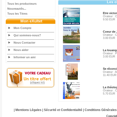
Les c
Tous les producteurs
Nouveautés...
Etre victo
Tous les Titres
Orateur : Ol
9.50 EUR
Mon eXultet
Mon Compte
Coeur de 
Orateur : 
Qui sommes-nous?
3.00 EUR
Nous Contacter
Nous aider
La louang
Orateur : P
3.00 EUR
Informer un ami
Se réconci
Orateur : 
11.40 EUR
La théolo
Orateur : 
5.70 EUR
|
Mentions Légales
|
Sécurité et Confidentialité
|
Conditions Générales
Copyrig