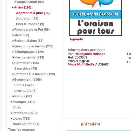
Evangélisation (63)
Prière
(110)
Apprendre à prier
(71)
Adoration (30)
Prier le Rosaire (9)
Psychologie et Foi (59)
Marie (80)
Agrandir
Ecriture Sainte (59)
Questions actuelles (232)
Informations pratiques
Témoignages (129)
Par:
P.Benjamin Boisson
Fo
Vies de saints (713)
Réf: E003659
Tai
Produit original:
Du
Formation (158)
Maria Multi Média
AU01862
Sacerdoce (49)
Retraites à la maison (199)
Evénement (2466)
Carlos Payan
Livre audio (7)
Radios (52)
Musique (3116)
Vidéo
Partitions (5510)
Livres (795)
Nous soutenir (1)
Tous les orateurs