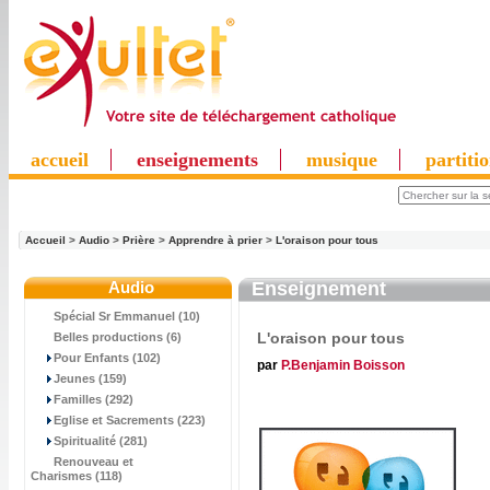
accueil
enseignements
musique
partiti
Accueil
>
Audio
>
Prière
>
Apprendre à prier
>
L'oraison pour tous
Audio
Enseignement
Spécial Sr Emmanuel (10)
L'oraison pour tous
Belles productions (6)
Pour Enfants (102)
par
P.Benjamin Boisson
Jeunes (159)
Familles (292)
Eglise et Sacrements (223)
Spiritualité (281)
Renouveau et
Charismes (118)