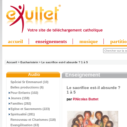
accueil
enseignements
musique
partiti
Accueil
>
Eucharistein
>
Le sacrifice est-il absurde ? 1 à 5
Audio
Enseignement
Spécial Sr Emmanuel (10)
Le sacrifice est-il absurde ?
Belles productions (6)
1 à 5
Pour Enfants (102)
Jeunes (159)
par
P.Nicolas Buttet
Familles (292)
Eglise et Sacrements (223)
Spiritualité (281)
Renouveau et Charismes (118)
Evangélisation (63)