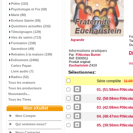
Prière (110)
Psychologie et Foi (59)
Marie (80)
Ecriture Sainte (59)
Questions actuelles (232)
Témoignages (129)
Fo
Vies de saints (713)
Agrandir
Tai
Formation (158)
Du
Sacerdoce (49)
Informations pratiques
Di
Retraites à la maison (199)
Par:
P.Nicolas Buttet
Réf: E000911
Evénement (2466)
Produit original:
ou
Eucharistein
E419
Carlos Payan
Livre audio (7)
Sélectionnez:
Radios (52)
Série complète :
11.00
Tous les orateurs
Tous les producteurs
01. (51:58mn P.Nicolas
Nouveautés...
02. (58:08mn P.Nicolas
Tous les Titres
Mon eXultet
03. (42:08mn P.Nicolas
Mon Compte
04. (48:47mn P.Nicolas
Qui sommes-nous?
05. (39:50mn P.Nicolas
Nous Contacter