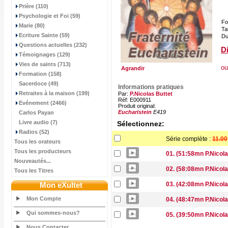
Prière (110)
Psychologie et Foi (59)
Fo
Marie (80)
Tai
Ecriture Sainte (59)
Du
Questions actuelles (232)
Di
Témoignages (129)
Vies de saints (713)
ou
Agrandir
Formation (158)
Sacerdoce (49)
Informations pratiques
Retraites à la maison (199)
Par:
P.Nicolas Buttet
Réf: E000911
Evénement (2466)
Produit original:
Eucharistein
E419
Carlos Payan
Livre audio (7)
Sélectionnez:
Radios (52)
Série complète :
11.00
Tous les orateurs
Tous les producteurs
01. (51:58mn P.Nicolas
Nouveautés...
02. (58:08mn P.Nicolas
Tous les Titres
Mon eXultet
03. (42:08mn P.Nicolas
Mon Compte
04. (48:47mn P.Nicolas
Qui sommes-nous?
05. (39:50mn P.Nicolas
Nous Contacter