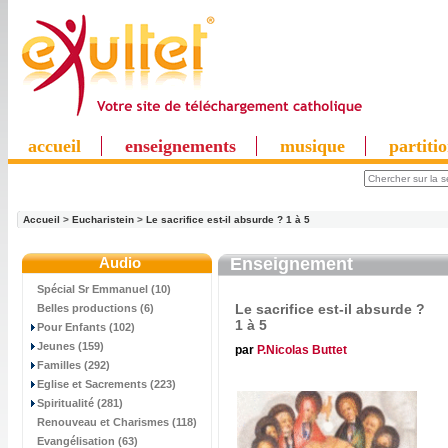
accueil
enseignements
musique
partiti
Accueil
>
Eucharistein
>
Le sacrifice est-il absurde ? 1 à 5
Audio
Enseignement
Spécial Sr Emmanuel (10)
Le sacrifice est-il absurde ?
Belles productions (6)
1 à 5
Pour Enfants (102)
Jeunes (159)
par
P.Nicolas Buttet
Familles (292)
Eglise et Sacrements (223)
Spiritualité (281)
Renouveau et Charismes (118)
Evangélisation (63)