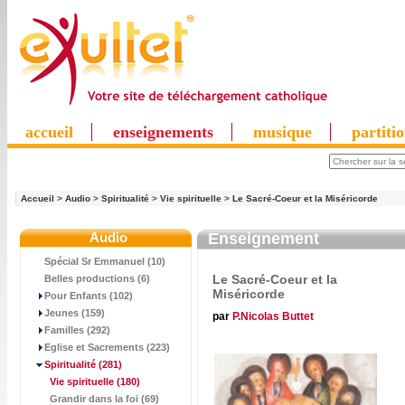
accueil
enseignements
musique
partiti
Accueil
>
Audio
>
Spiritualité
>
Vie spirituelle
>
Le Sacré-Coeur et la Miséricorde
Audio
Enseignement
Spécial Sr Emmanuel (10)
Le Sacré-Coeur et la
Belles productions (6)
Miséricorde
Pour Enfants (102)
Jeunes (159)
par
P.Nicolas Buttet
Familles (292)
Eglise et Sacrements (223)
Spiritualité
(281)
Vie spirituelle
(180)
Grandir dans la foi (69)