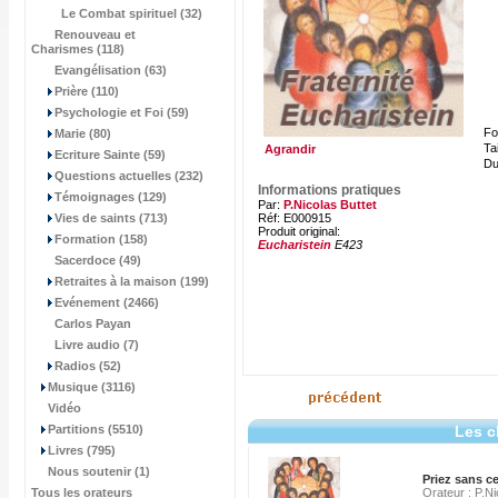
Le Combat spirituel (32)
Renouveau et
Charismes (118)
Evangélisation (63)
Prière (110)
Psychologie et Foi (59)
Fo
Marie (80)
Tai
Agrandir
Ecriture Sainte (59)
Du
Questions actuelles (232)
Informations pratiques
Témoignages (129)
Par:
P.Nicolas Buttet
Vies de saints (713)
Réf: E000915
Produit original:
Formation (158)
Eucharistein
E423
Sacerdoce (49)
Retraites à la maison (199)
Evénement (2466)
Carlos Payan
Livre audio (7)
Radios (52)
Musique (3116)
Vidéo
Partitions (5510)
Les c
Livres (795)
Nous soutenir (1)
Priez sans ce
Tous les orateurs
Orateur : P.Ni