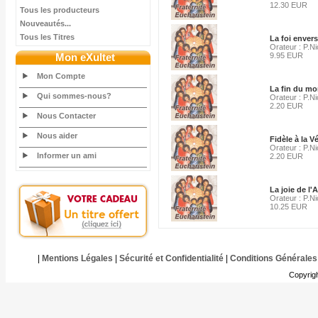
12.30 EUR
Tous les producteurs
Nouveautés...
Tous les Titres
La foi envers
Orateur : P.Ni
Mon eXultet
9.95 EUR
Mon Compte
La fin du mo
Qui sommes-nous?
Orateur : P.Ni
2.20 EUR
Nous Contacter
Nous aider
Fidèle à la Vé
Orateur : P.Ni
Informer un ami
2.20 EUR
La joie de l'
Orateur : P.Ni
10.25 EUR
|
Mentions Légales
|
Sécurité et Confidentialité
|
Conditions Générales
Copyrig