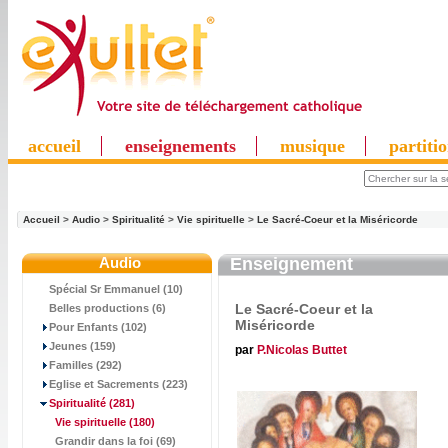
accueil
enseignements
musique
partiti
Accueil
>
Audio
>
Spiritualité
>
Vie spirituelle
>
Le Sacré-Coeur et la Miséricorde
Audio
Enseignement
Spécial Sr Emmanuel (10)
Le Sacré-Coeur et la
Belles productions (6)
Miséricorde
Pour Enfants (102)
Jeunes (159)
par
P.Nicolas Buttet
Familles (292)
Eglise et Sacrements (223)
Spiritualité
(281)
Vie spirituelle
(180)
Grandir dans la foi (69)