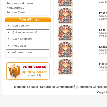
2.20 
Tous les producteurs
Nouveautés...
Tous les Titres
Priez 
Orateu
Mon eXultet
12.30
Mon Compte
La foi
Qui sommes-nous?
Orateu
9.95 
Nous Contacter
Nous aider
St Jea
Orateu
Informer un ami
2.20 
Fidèle
Orateu
2.20 
|
Mentions Légales
|
Sécurité et Confidentialité
|
Conditions Générales
Copyrig