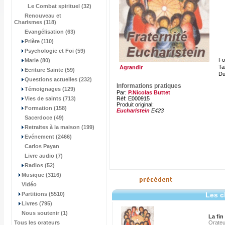
Le Combat spirituel (32)
Renouveau et
Charismes (118)
Evangélisation (63)
Prière (110)
Psychologie et Foi (59)
Fo
Marie (80)
Tai
Agrandir
Ecriture Sainte (59)
Du
Questions actuelles (232)
Informations pratiques
Témoignages (129)
Par:
P.Nicolas Buttet
Vies de saints (713)
Réf: E000915
Produit original:
Formation (158)
Eucharistein
E423
Sacerdoce (49)
Retraites à la maison (199)
Evénement (2466)
Carlos Payan
Livre audio (7)
Radios (52)
Musique (3116)
Vidéo
Partitions (5510)
Les c
Livres (795)
Nous soutenir (1)
La fin
Tous les orateurs
Orateu