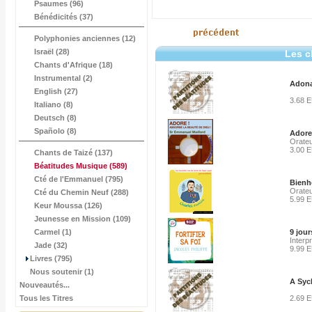
Psaumes (96)
Bénédicités (37)
Polyphonies anciennes (12)
Israël (28)
Les c
Chants d'Afrique (18)
Instrumental (2)
Adona
English (27)
3.68 
Italiano (8)
Deutsch (8)
Spañolo (8)
Adore
Orateu
3.00 
Chants de Taizé (137)
Béatitudes Musique
(589)
Cté de l'Emmanuel (795)
Bienh
Orateu
Cté du Chemin Neuf (288)
5.99 
Keur Moussa (126)
Jeunesse en Mission (109)
Carmel (1)
9 jour
Interp
Jade (32)
9.99 
Livres (795)
Nous soutenir (1)
A Syc
Nouveautés...
Tous les Titres
2.69 