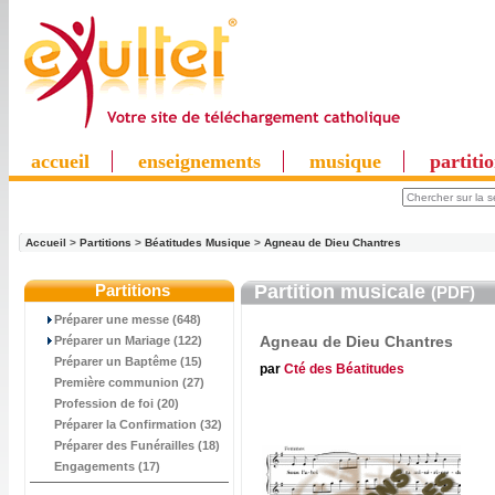
accueil
enseignements
musique
partiti
Accueil
>
Partitions
>
Béatitudes Musique
>
Agneau de Dieu Chantres
Partitions
Partition musicale
(PDF)
Préparer une messe (648)
Agneau de Dieu Chantres
Préparer un Mariage (122)
Préparer un Baptême (15)
par
Cté des Béatitudes
Première communion (27)
Profession de foi (20)
Préparer la Confirmation (32)
Préparer des Funérailles (18)
Engagements (17)