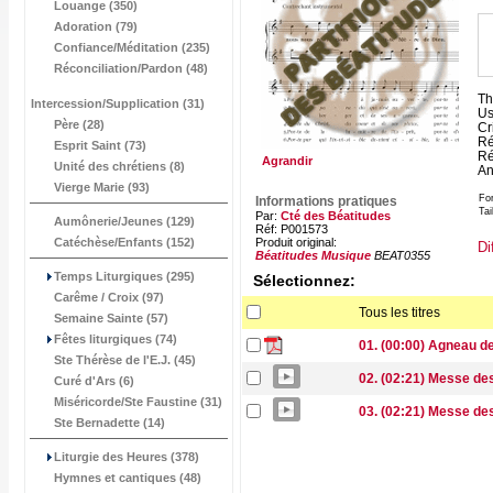
Louange (350)
Adoration (79)
Confiance/Méditation (235)
Réconciliation/Pardon (48)
Th
Intercession/Supplication (31)
Us
Père (28)
Cr
Ré
Esprit Saint (73)
Ré
Agrandir
Unité des chrétiens (8)
An
Vierge Marie (93)
Fo
Informations pratiques
Tai
Par:
Cté des Béatitudes
Aumônerie/Jeunes (129)
Réf: P001573
Catéchèse/Enfants (152)
Produit original:
Di
Béatitudes Musique
BEAT0355
Temps Liturgiques (295)
Sélectionnez:
Carême / Croix (97)
Tous les titres
Semaine Sainte (57)
Fêtes liturgiques (74)
01. (00:00) Agneau de
Ste Thérèse de l'E.J. (45)
02. (02:21) Messe de
Curé d'Ars (6)
Miséricorde/Ste Faustine (31)
03. (02:21) Messe de
Ste Bernadette (14)
Liturgie des Heures (378)
Hymnes et cantiques (48)