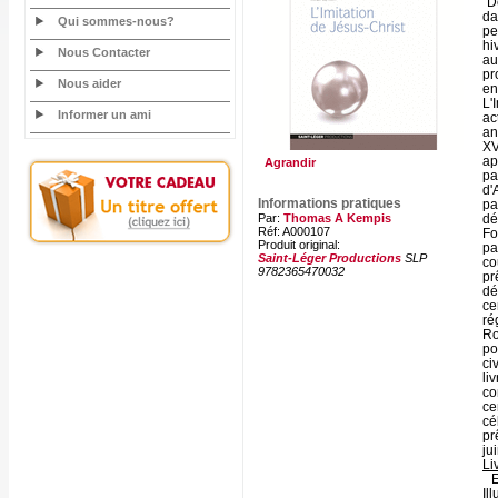
"D
da
Qui sommes-nous?
pe
hi
Nous Contacter
au
pr
Nous aider
en
L'
Informer un ami
ac
an
XV
ap
Agrandir
pa
d'
Informations pratiques
pa
Par:
Thomas A Kempis
dé
Réf: A000107
Fo
Produit original:
pa
Saint-Léger Productions
SLP
co
9782365470032
pr
dé
ce
ré
Ro
po
ci
li
co
ce
cé
pr
ju
Li
E
Il