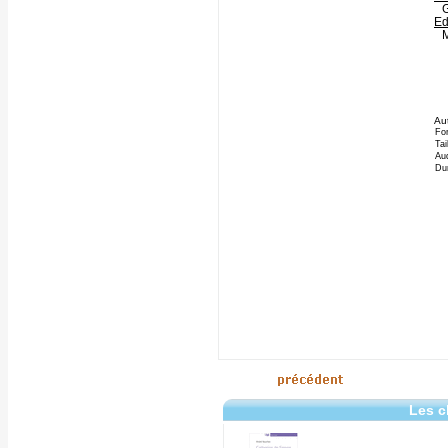
G
Ed
Au
Fo
Tai
Aud
Du
Les c