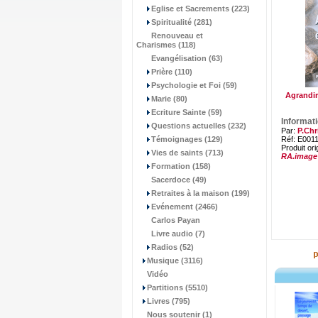
Eglise et Sacrements (223)
Spiritualité (281)
Renouveau et
Charismes (118)
Evangélisation (63)
Prière (110)
Psychologie et Foi (59)
Agrandir
Marie (80)
Ecriture Sainte (59)
Informat
Questions actuelles (232)
Par:
P.Chr
Témoignages (129)
Réf: E001
Produit ori
Vies de saints (713)
RA.image
Formation (158)
Sacerdoce (49)
Retraites à la maison (199)
Evénement (2466)
Carlos Payan
Livre audio (7)
Radios (52)
Musique (3116)
Vidéo
Partitions (5510)
Livres (795)
Nous soutenir (1)