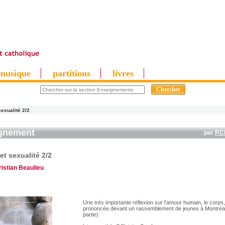
musique
partitions
livres
exualité 2/2
gnement
par
P.C
t sexualité 2/2
ristian Beaulieu
Une très importante réflexion sur l'amour humain, le corps, 
prononcée devant un rassemblement de jeunes à Montréa
partie)