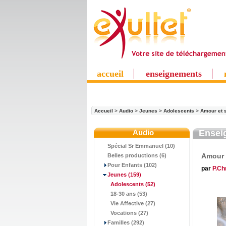
accueil
enseignements
Accueil
>
Audio
>
Jeunes
>
Adolescents
>
Amour et s
Audio
Ensei
Spécial Sr Emmanuel (10)
Amour e
Belles productions (6)
Pour Enfants (102)
par
P.Ch
Jeunes
(159)
Adolescents
(52)
18-30 ans (53)
Vie Affective (27)
Vocations (27)
Familles (292)