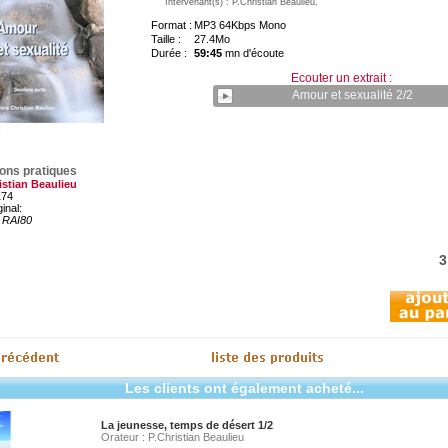
Intervenant(s) : P.Christian Beaulieu,
Format :
MP3 64Kbps Mono
Taille :
27.4Mo
Durée :
59:45
mn d'écoute
Ecouter un extrait :
Amour et sexualité 2/2
ions pratiques
istian Beaulieu
174
ginal:
RAI80
3
Les clients ont également acheté...
La jeunesse, temps de désert 1/2
Orateur : P.Christian Beaulieu