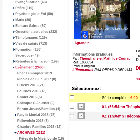
Evangélisation (63)
Prière (110)
Psychologie et Foi (59)
Marie (80)
Ecriture Sainte (59)
Questions actuelles (232)
Témoignages (129)
Agrandir
Vies de saints (713)
Formation (158)
Fo
Informations pratiques
Sacerdoce (49)
Tai
Par:
Théophane et Mathilde Courau
Du
Retraites à la maison (199)
Réf: E003834
Produit original:
Evénement
(2466)
Di
L'Emmanuel
AVM-DEP4419 DEP4433
Prier Témoigner 2019
ou
Nicolas de Flüe 2017 (8)
Lisieux 2016 (21)
Sélectionnez:
Lourdes 2016 (18)
Cholet 2016 (5)
Série complète :
6.00
Colloque C.Journet (9)
01. (56:54mn Théopha
Forum Jésus&Familles (4)
Pary le Monial 2015 (75)
02. (1h06mn Théophane
Pellevoisin 2015 (3)
Chapitre Familles 2015 (12)
ARCHIVES
(2311)
Fêtes de la Miséricorde (18)