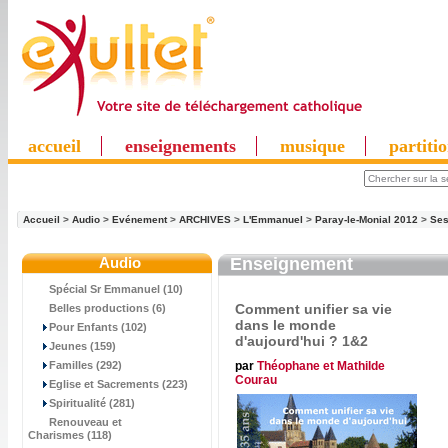
accueil
enseignements
musique
partiti
Accueil
>
Audio
>
Evénement
>
ARCHIVES
>
L'Emmanuel
>
Paray-le-Monial 2012
>
Ses
Audio
Enseignement
Spécial Sr Emmanuel (10)
Comment unifier sa vie
Belles productions (6)
dans le monde
Pour Enfants (102)
d'aujourd'hui ? 1&2
Jeunes (159)
par
Théophane et Mathilde
Familles (292)
Courau
Eglise et Sacrements (223)
Spiritualité (281)
Renouveau et
Charismes (118)