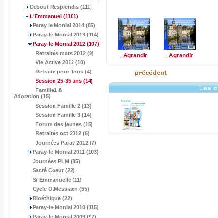
Debout Resplendis (111)
L'Emmanuel
(1101)
Paray le Monial 2014 (85)
Paray-le-Monial 2013 (114)
Paray-le-Monial 2012
(107)
Retraités mars 2012 (9)
Agrandir
Agrandir
Vie Active 2012 (10)
Retraite pour Tous (4)
Session 25-35 ans
(14)
Les c
Famille1 &
Adoration (15)
Session Famille 2 (13)
Session Famille 3 (14)
Forum des jeunes (15)
Retraités oct 2012 (6)
Journées Paray 2012 (7)
Paray-le-Monial 2011 (103)
Journées PLM (85)
Sacré Coeur (22)
Sr Emmanuelle (11)
Cycle O.Messiaen (55)
Bioéthique (22)
Paray-le-Monial 2010 (115)
Paray-le-Monial 2009 (97)