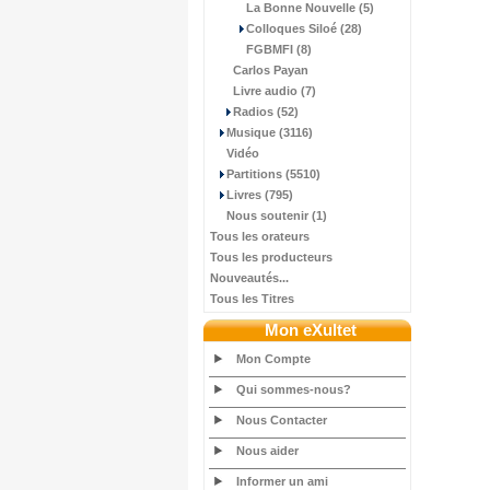
La Bonne Nouvelle (5)
Colloques Siloé (28)
FGBMFI (8)
Carlos Payan
Livre audio (7)
Radios (52)
Musique (3116)
Vidéo
Partitions (5510)
Livres (795)
Nous soutenir (1)
Tous les orateurs
Tous les producteurs
Nouveautés...
Tous les Titres
Mon eXultet
Mon Compte
Qui sommes-nous?
Nous Contacter
Nous aider
Informer un ami