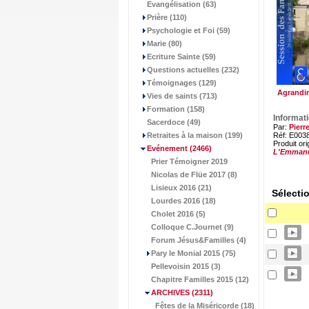
Evangélisation (63)
Prière (110)
Psychologie et Foi (59)
Marie (80)
Ecriture Sainte (59)
Questions actuelles (232)
Témoignages (129)
Agrandir
Vies de saints (713)
Formation (158)
Informat
Sacerdoce (49)
Par:
Pierr
Retraites à la maison (199)
Réf: E003
Produit ori
Evénement
(2466)
L'Emman
Prier Témoigner 2019
Nicolas de Flüe 2017 (8)
Lisieux 2016 (21)
Sélecti
Lourdes 2016 (18)
Cholet 2016 (5)
Colloque C.Journet (9)
Forum Jésus&Familles (4)
Pary le Monial 2015 (75)
Pellevoisin 2015 (3)
Chapitre Familles 2015 (12)
ARCHIVES
(2311)
Fêtes de la Miséricorde (18)