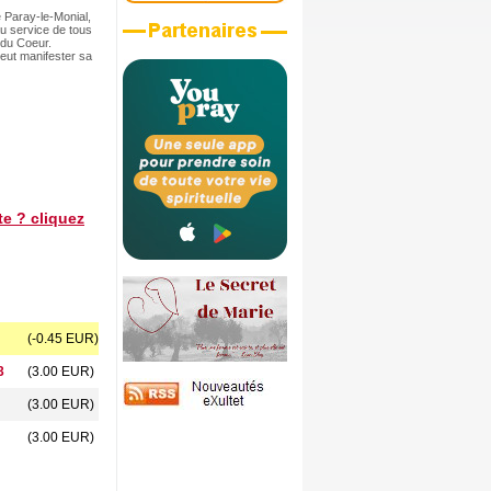
 Paray-le-Monial,
u service de tous
 du Coeur.
eut manifester sa
ite ? cliquez
(-0.45 EUR)
3
(3.00 EUR)
(3.00 EUR)
(3.00 EUR)