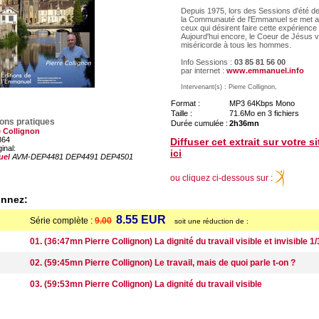
Depuis 1975, lors des Sessions d'été de
la Communauté de l'Emmanuel se met a
ceux qui désirent faire cette expérience
Aujourd'hui encore, le Coeur de Jésus v
miséricorde à tous les hommes.
Info Sessions :
03 85 81 56 00
par internet :
www.emmanuel.info
Intervenant(s) : Pierre Collignon,
Format :
MP3 64Kbps Mono
Taille :
71.6Mo en 3 fichiers
ions pratiques
Durée cumulée :
2h36mn
e Collignon
864
Diffuser cet extrait sur votre s
ginal:
ici
uel
AVM-DEP4481 DEP4491 DEP4501
ou cliquez ci-dessous sur :
onnez:
8.55 EUR
Série complète :
9.00
soit une réduction de :
01. (36:47mn Pierre Collignon) La dignité du travail visible et invisible 1/
02. (59:45mn Pierre Collignon) Le travail, mais de quoi parle t-on ?
03. (59:53mn Pierre Collignon) La dignité du travail visible