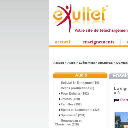
accueil
enseignements
Accueil
>
Audio
>
Evénement
>
ARCHIVES
>
L'Emma
Audio
Ensei
Spécial Sr Emmanuel (10)
La dign
Belles productions (6)
à 3
Pour Enfants (102)
Jeunes (159)
par
Pier
Familles (292)
Eglise et Sacrements (223)
Spiritualité (281)
Renouveau et
Charismes (118)