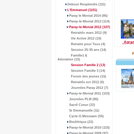
Debout Resplendis (111)
L'Emmanuel
(1101)
Paray le Monial 2014 (85)
Paray-le-Monial 2013 (114)
Paray-le-Monial 2012
(107)
Retraités mars 2012 (9)
Vie Active 2012 (10)
Agran
Retraite pour Tous (4)
Session 25-35 ans (14)
Famille1 &
Adoration (15)
Session Famille 2
(13)
Session Famille 3 (14)
Forum des jeunes (15)
Retraités oct 2012 (6)
Journées Paray 2012 (7)
Paray-le-Monial 2011 (103)
Journées PLM (85)
Sacré Coeur (22)
Sr Emmanuelle (11)
Cycle O.Messiaen (55)
Bioéthique (22)
Paray-le-Monial 2010 (115)
Paray-le-Monial 2009 (97)