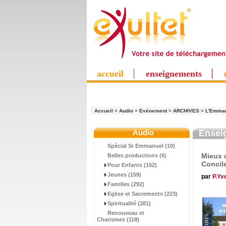
accueil
enseignements
Accueil
>
Audio
>
Evénement
>
ARCHIVES
>
L'Emma
Audio
Ensei
Spécial Sr Emmanuel (10)
Mieux c
Belles productions (6)
Concile
Pour Enfants (102)
Jeunes (159)
par
P.Yv
Familles (292)
Eglise et Sacrements (223)
Spiritualité (281)
Renouveau et
Charismes (118)