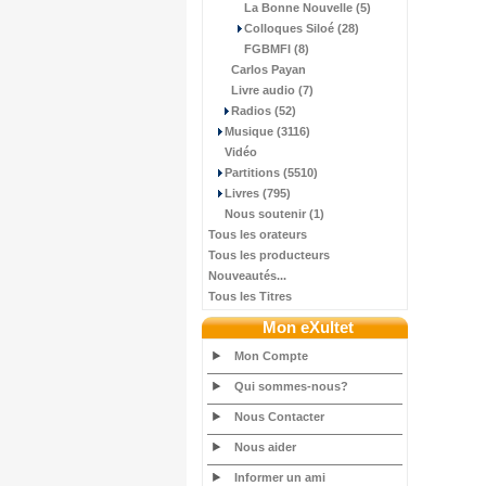
La Bonne Nouvelle (5)
Colloques Siloé (28)
FGBMFI (8)
Carlos Payan
Livre audio (7)
Radios (52)
Musique (3116)
Vidéo
Partitions (5510)
Livres (795)
Nous soutenir (1)
Tous les orateurs
Tous les producteurs
Nouveautés...
Tous les Titres
Mon eXultet
Mon Compte
Qui sommes-nous?
Nous Contacter
Nous aider
Informer un ami