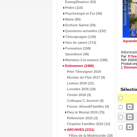
Evangélisation (63)
Prière (110)
Psychologie et Foi (59)
Marie (80)
Ecriture Sainte (59)
Questions actuelles (232)
Témoignages (129)
Agrandir
Vies de saints (713)
Formation (158)
Informat
Sacerdoce (49)
Par:
P.Yve
Retraites à la maison (199)
Réf: E003
Produit ori
Evénement
(2466)
L'Emman
Prier Témoigner 2019
Nicolas de Flüe 2017 (8)
Lisieux 2016 (21)
Sélecti
Lourdes 2016 (18)
Cholet 2016 (5)
Colloque C.Journet (9)
Forum Jésus&Familles (4)
Pary le Monial 2015 (75)
Pellevoisin 2015 (3)
Chapitre Familles 2015 (12)
ARCHIVES
(2311)
Fêtes de la Miséricorde (18)