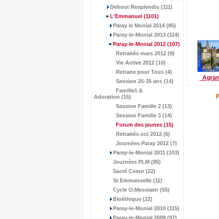
Debout Resplendis (111)
L'Emmanuel
(1101)
Paray le Monial 2014 (85)
Paray-le-Monial 2013 (114)
Paray-le-Monial 2012
(107)
Retraités mars 2012 (9)
Vie Active 2012 (10)
Retraite pour Tous (4)
Agran
Session 25-35 ans (14)
Famille1 &
Adoration (15)
Session Famille 2 (13)
Session Famille 3 (14)
Forum des jeunes
(15)
Retraités oct 2012 (6)
Journées Paray 2012 (7)
Paray-le-Monial 2011 (103)
Journées PLM (85)
Sacré Coeur (22)
Sr Emmanuelle (11)
Cycle O.Messiaen (55)
Bioéthique (22)
Paray-le-Monial 2010 (115)
Paray-le-Monial 2009 (97)