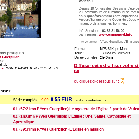
Vatican II
Depuis 1975, lors des Sessions d'été de
la Communauté de l'Emmanuel se met a
ceux qui désirent faire cette expérience
Aujourd'hui encore, le Coeur de Jésus v
miséricorde à tous les hommes.
Info Sessions :
03 85 81 56 00
par internet :
www.emmanuel.info
Intervenant(s) : P.Yves Guerpillon, L'Emmanue
Format :
MP3 64Kbps Mono
ions pratiques
Taille :
73.7Mo en 3 fichiers
s Guerpillon
Durée cumulée :
2h40mn
908
ginal:
Diffuser cet extrait sur votre s
uel
AVM-DEP4560 DEP4571 DEP4582
ici
ou cliquez ci-dessous sur :
onnez:
8.55 EUR
Série complète :
9.00
soit une réduction de :
01. (57:21mn P.Yves Guerpillon) Le mystère de l'Eglise à partir de Vatica
02. (1h03mn P.Yves Guerpillon) L'Eglise : Une, Sainte, Catholique et
Apostolique
03. (39:39mn P.Yves Guerpillon) L'Eglise en mission