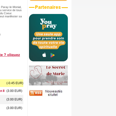
 Paray-le-Monial,
u service de tous
 du Coeur.
eut manifester sa
l
ite ? cliquez
(-0.45 EUR)
n II
(3.00 EUR)
(3.00 EUR)
(3.00 EUR)