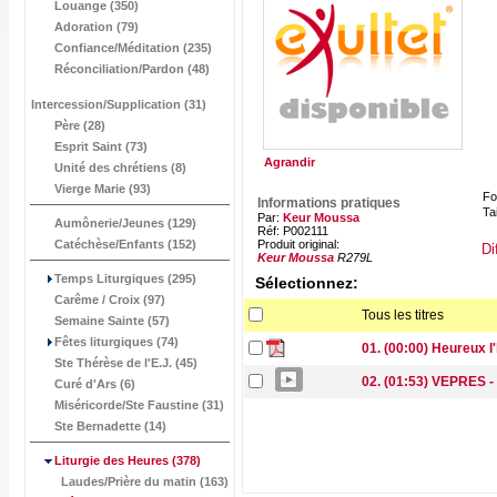
Louange (350)
Adoration (79)
Confiance/Méditation (235)
Réconciliation/Pardon (48)
Intercession/Supplication (31)
Père (28)
Esprit Saint (73)
Agrandir
Unité des chrétiens (8)
Vierge Marie (93)
Fo
Informations pratiques
Tai
Par:
Keur Moussa
Aumônerie/Jeunes (129)
Réf: P002111
Catéchèse/Enfants (152)
Produit original:
Di
Keur Moussa
R279L
Temps Liturgiques (295)
Sélectionnez:
Carême / Croix (97)
Tous les titres
Semaine Sainte (57)
Fêtes liturgiques (74)
01. (00:00) Heureux 
Ste Thérèse de l'E.J. (45)
02. (01:53) VEPRES 
Curé d'Ars (6)
Miséricorde/Ste Faustine (31)
Ste Bernadette (14)
Liturgie des Heures
(378)
Laudes/Prière du matin (163)