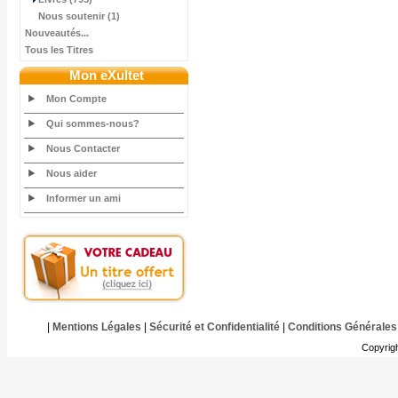
Nous soutenir (1)
Nouveautés...
Tous les Titres
Mon eXultet
Mon Compte
Qui sommes-nous?
Nous Contacter
Nous aider
Informer un ami
|
Mentions Légales
|
Sécurité et Confidentialité
|
Conditions Générales
Copyrig