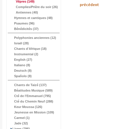
Vêpres
(149)
Complies/Prière du soir (26)
Antiennes (40)
Hymnes et cantiques (48)
Psaumes (96)
Bénédicités (37)
Polyphonies anciennes (12)
Israël (28)
Chants d'Afrique (18)
Instrumental (2)
English (27)
Italiano (8)
Deutsch (8)
Spañolo (8)
Chants de Taizé (137)
Béatitudes Musique (589)
Cté de l'Emmanuel (795)
Cté du Chemin Neuf (288)
Keur Moussa (126)
Jeunesse en Mission (109)
Carmel (1)
Jade (32)
Livres (795)