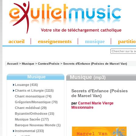
accueil
enseignements
musique
partiti
Accueil
>
Musique
>
Contes/Poésie
>
Secrets d'Enfance (Poésies de Marcel Van)
Musique
Musique
(mp3)
Louange (416)
Secrets d'Enfance (Poésies
Chants et Liturgie (1115)
de Marcel Van)
Chant monastique (74)
Grégorien/Monastique (70)
par
Carmel Marie Vierge
Missionnaire
Chant médiéval (29)
Byzantin/Orthodoxe (15)
Musique Sacrée (177)
Baroque Nouveau Monde (1)
Instrumental (233)