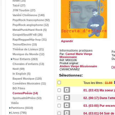
Israël (15)
Taizé (27)
JYM Tourbin (27)
Variété Chrétienne (140)
Pop/Rock francophone (92)
Pop/Rock anglophone (12)
Metal/Punk/Hard Rock (5)
Gospel/Soul/R'nB (26)
Rap/Reggae/Hip-hop (31)
Agrandir
Tecno/Electro (15)
Thérèse de Lisieux (21)
Informations pratiques
Fo
Par:
Carmel Marie Vierge
Musique du Monde (12)
Tai
Missionnaire
Du
Pour Enfants (263)
Réf: M001106
Produit original:
Chorales d'enfants (13)
Ateliers Vierge Missionnaire
Di
Noël (69)
CMVMCMVM02
In English (5)
Sélectionnez:
Bayard Musique (120)
Tous les titres :
11.88
Comédies Musicales (11)
BO Films
01. (03:43) Ma soeur 
Contes/Poésie
(14)
02. (06:17) Dans l'at
Spiritualité/Prière (53)
Vidéo
03. (03:00) Pur encen
Partitions (5510)
Livres (795)
04. (03:01) 04 Soir d