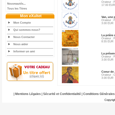
Orateur : 
Nouveautés...
17.00 EUR
Tous les Titres
Mon eXultet
Van, une 
Orateur : 
Mon Compte
3.00 EUR
Qui sommes-nous?
La prière 
Nous Contacter
Orateur : 
8.55 EUR
Nous aider
Informer un ami
La présen
Orateur : 
3.00 EUR
Coeur de 
Orateur : 
3.00 EUR
|
Mentions Légales
|
Sécurité et Confidentialité
|
Conditions Générales
Copyrig