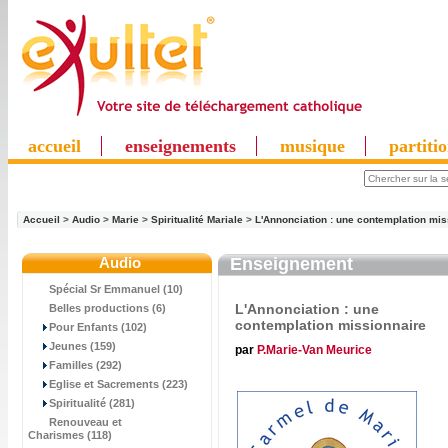
accueil
enseignements
musique
partiti
Accueil
>
Audio
>
Marie
>
Spiritualité Mariale
>
L'Annonciation : une contemplation mis
Audio
Enseignement
Spécial Sr Emmanuel (10)
L'Annonciation : une
Belles productions (6)
contemplation missionnaire
Pour Enfants (102)
Jeunes (159)
par
P.Marie-Van Meurice
Familles (292)
Eglise et Sacrements (223)
Spiritualité (281)
Renouveau et
Charismes (118)