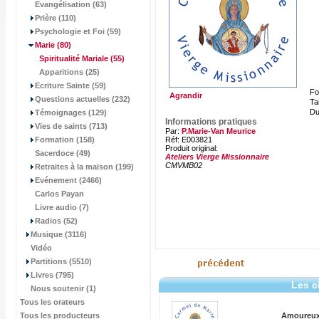
Evangélisation (63)
Prière (110)
Psychologie et Foi (59)
Marie
(80)
Spiritualité Mariale
(55)
Apparitions (25)
Ecriture Sainte (59)
Fo
Agrandir
Questions actuelles (232)
Tai
Du
Témoignages (129)
Informations pratiques
Vies de saints (713)
Par:
P.Marie-Van Meurice
Formation (158)
Réf: E003821
Produit original:
Sacerdoce (49)
Ateliers Vierge Missionnaire
CMVMB02
Retraites à la maison (199)
Evénement (2466)
Carlos Payan
Livre audio (7)
Radios (52)
Musique (3116)
Vidéo
Partitions (5510)
Livres (795)
Les c
Nous soutenir (1)
Tous les orateurs
Tous les producteurs
Amoureux 