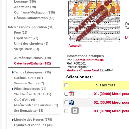
Louange (350)
Adoration (79)
Confiance/Méditation (235)
Réconciliation/Pardon (48)
Fo
Intercession/Supplication (31)
Tai
Père (28)
Di
Esprit Saint (73)
Unité des chrétiens (8)
Agrandir
Vierge Marie (93)
Informations pratiques
Aumônerie/Jeunes (129)
Par:
Chemin-Neuf music
Catéchèse/Enfants
(152)
Réf: P002301
Produit original:
Ateliers Chemin Neuf
CD940-4
Temps Liturgiques (295)
Sélectionnez:
Carême / Croix (97)
Semaine Sainte (57)
Tous les titres
Fêtes liturgiques (74)
01. (00:00) Merci pou
Ste Thérèse de l'E.J. (45)
Curé d'Ars (6)
02. (00:00) Merci pour
Miséricorde/Ste Faustine (31)
Ste Bernadette (14)
03. (01:00) Merci po
Liturgie des Heures (378)
Hymnes et cantiques (48)