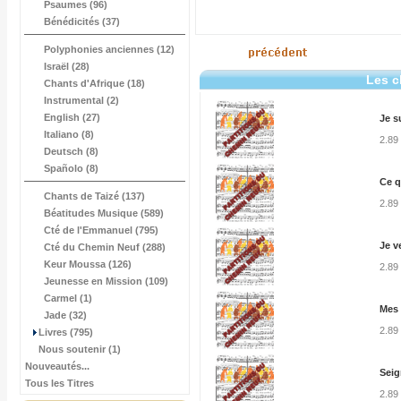
Psaumes (96)
Bénédicités (37)
Polyphonies anciennes (12)
Israël (28)
Les c
Chants d'Afrique (18)
Instrumental (2)
English (27)
Je s
Italiano (8)
2.89
Deutsch (8)
Spañolo (8)
Ce q
Chants de Taizé (137)
2.89
Béatitudes Musique (589)
Cté de l'Emmanuel (795)
Je v
Cté du Chemin Neuf (288)
Keur Moussa (126)
2.89
Jeunesse en Mission (109)
Carmel (1)
Mes 
Jade (32)
2.89
Livres (795)
Nous soutenir (1)
Nouveautés...
Seig
Tous les Titres
2.89