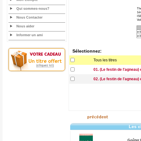
Qui sommes-nous?
Th
1èr
ISB
Nous Contacter
Vo
Nous aider
e-
Informer un ami
e-
Sélectionnez:
Tous les titres
01. (Le festin de l'agneau
02. (Le festin de l'agneau
Les c
Goûter l