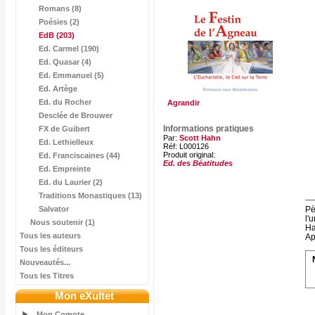
Romans (8)
Poésies (2)
EdB
(203)
Ed. Carmel (190)
Ed. Quasar (4)
Ed. Emmanuel (5)
Ed. Artège
Ed. du Rocher
Agrandir
Desclée de Brouwer
Informations pratiques
FX de Guibert
Par:
Scott Hahn
Ed. Lethielleux
Réf: L000126
Produit original:
Ed. Franciscaines (44)
Ed. des Béatitudes
Ed. Empreinte
Ed. du Laurier (2)
Traditions Monastiques (13)
Pè
Salvator
l'
Nous soutenir (1)
Ha
Tous les auteurs
Ap
Tous les éditeurs
Nouveautés...
Tous les Titres
Mon eXultet
Mon Compte