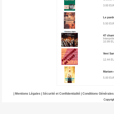
3.00 EU
Le pard
5.50 EU
47 chan
Interprète
10.99 E
Veni San
12.44 E
Mariam 
5.00 EU
|
Mentions Légales
|
Sécurité et Confidentialité
|
Conditions Générales
Copyrig