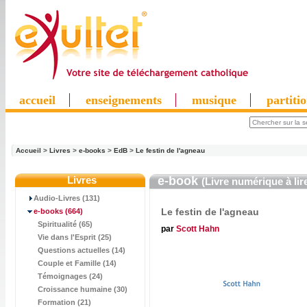
accueil
enseignements
musique
partiti
Accueil
>
Livres
>
e-books
>
EdB
>
Le festin de l'agneau
Livres
e-book
(Livre numérique à lir
Audio-Livres (131)
Le festin de l'agneau
e-books
(664)
Spiritualité (65)
par
Scott Hahn
Vie dans l'Esprit (25)
Questions actuelles (14)
Couple et Famille (14)
Témoignages (24)
Croissance humaine (30)
Formation (21)