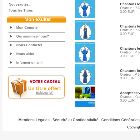
Chantons le
Nouveautés...
Orateur : P.
Tous les Titres
3.00 EUR
Mon eXultet
Chantons le
Mon Compte
Orateur : P.
3.00 EUR
Qui sommes-nous?
Nous Contacter
Chantons le
Orateur : P.
Nous aider
3.00 EUR
Informer un ami
Chantons le
Orateur : P.
3.00 EUR
Accepte ta 
Orateur : Yv
3.00 EUR
|
Mentions Légales
|
Sécurité et Confidentialité
|
Conditions Générales
Copyrig