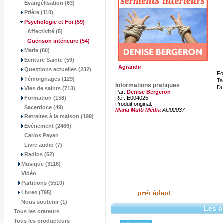
Evangélisation (63)
Prière (110)
Psychologie et Foi
(59)
Affectivité (5)
Guérison intérieure
(54)
Marie (80)
Ecriture Sainte (59)
Agrandir
Questions actuelles (232)
Fo
Témoignages (129)
Tai
Informations pratiques
Du
Vies de saints (713)
Par:
Denise Bergeron
Formation (158)
Réf: E004025
Produit original:
Sacerdoce (49)
Maria Multi Média
AU02037
Retraites à la maison (199)
Evénement (2466)
Carlos Payan
Livre audio (7)
Radios (52)
Musique (3116)
Vidéo
Partitions (5510)
Livres (795)
Nous soutenir (1)
Les c
Tous les orateurs
Tous les producteurs