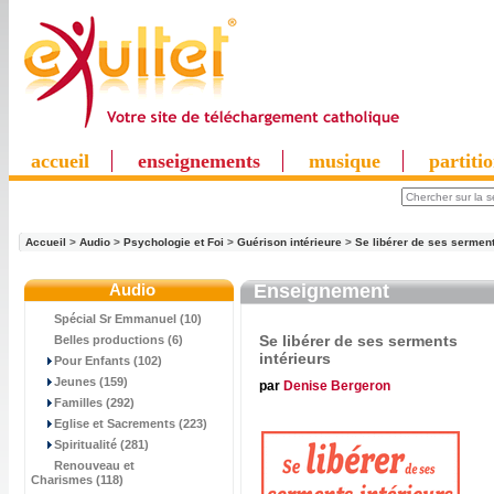
accueil
enseignements
musique
partiti
Accueil
>
Audio
>
Psychologie et Foi
>
Guérison intérieure
>
Se libérer de ses serment
Audio
Enseignement
Spécial Sr Emmanuel (10)
Se libérer de ses serments
Belles productions (6)
intérieurs
Pour Enfants (102)
Jeunes (159)
par
Denise Bergeron
Familles (292)
Eglise et Sacrements (223)
Spiritualité (281)
Renouveau et
Charismes (118)