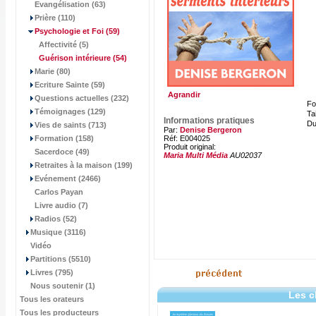
Evangélisation (63)
Prière (110)
Psychologie et Foi
(59)
Affectivité (5)
Guérison intérieure
(54)
Marie (80)
Ecriture Sainte (59)
Agrandir
Questions actuelles (232)
Fo
Témoignages (129)
Tai
Informations pratiques
Du
Vies de saints (713)
Par:
Denise Bergeron
Formation (158)
Réf: E004025
Produit original:
Sacerdoce (49)
Maria Multi Média
AU02037
Retraites à la maison (199)
Evénement (2466)
Carlos Payan
Livre audio (7)
Radios (52)
Musique (3116)
Vidéo
Partitions (5510)
Livres (795)
Nous soutenir (1)
Les c
Tous les orateurs
Tous les producteurs