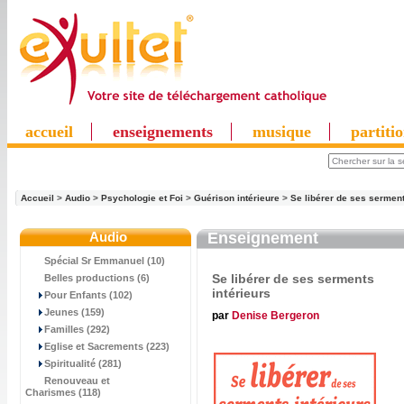
accueil
enseignements
musique
partiti
Accueil
>
Audio
>
Psychologie et Foi
>
Guérison intérieure
>
Se libérer de ses serment
Audio
Enseignement
Spécial Sr Emmanuel (10)
Se libérer de ses serments
Belles productions (6)
intérieurs
Pour Enfants (102)
Jeunes (159)
par
Denise Bergeron
Familles (292)
Eglise et Sacrements (223)
Spiritualité (281)
Renouveau et
Charismes (118)