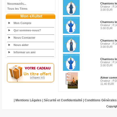
Chantons le
Nouveautés...
Orateur : P.
Tous les Titres
3.00 EUR
Mon eXultet
Chantons le
Mon Compte
Orateur : P.
3.00 EUR
Qui sommes-nous?
Nous Contacter
Chantons le
Orateur : P.
Nous aider
3.00 EUR
Informer un ami
Chantons le
Orateur : P.
3.00 EUR
Aimer comme
Orateur : P.
11.40 EUR
|
Mentions Légales
|
Sécurité et Confidentialité
|
Conditions Générales
Copyrig