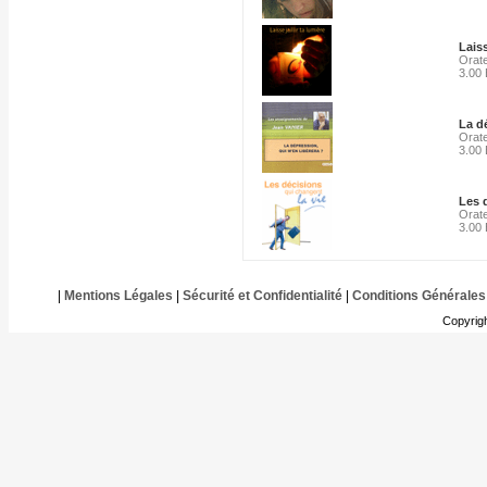
Laiss
Orate
3.00
La d
Orate
3.00
Les 
Orate
3.00
|
Mentions Légales
|
Sécurité et Confidentialité
|
Conditions Générales
Copyrig