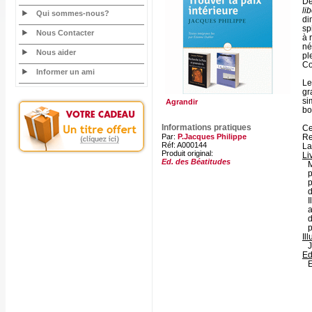
De
li
Qui sommes-nous?
di
sp
Nous Contacter
à 
né
Nous aider
pl
Co
Informer un ami
Le
gr
si
Agrandir
bo
Informations pratiques
Ce
Par:
P.Jacques Philippe
Re
Réf: A000144
La
Produit original:
Li
Ed. des Béatitudes
M
p
p
I
a
d
p
Il
J
Ed
E