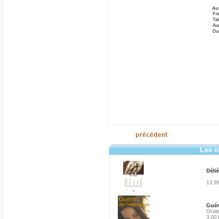
Aut
Fo
Tai
Aud
Du
Les c
Délié
13.9
Guéri
Orate
3.00