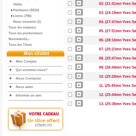
02. (21:41mn Yves Se
Vidéo
Partitions (5510)
03. (24:19mn Yves Se
Livres (795)
Nous soutenir (1)
04. (27:47mn Yves Sem
Tous les orateurs
05. (27:51mn Yves Sem
Tous les producteurs
Nouveautés...
06. (28:16mn Yves Se
Tous les Titres
07. (25:23mn Yves Se
Mon eXultet
08. (25:47mn Yves Se
Mon Compte
09. (26:44mn Yves Se
Qui sommes-nous?
10. (25:28mn Yves Se
Nous Contacter
11. (25:45mn Yves Se
Nous aider
12. (25:44mn Yves Se
Informer un ami
13. (25:36mn Yves Sem