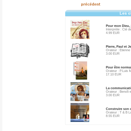
Les c
Pour mon Dieu, j
Interprète : Cté d
4.99 EUR
Pierre, Paul et J
Orateur : Etienne
3.00 EUR
Pour être normal
Orateur : P.Luis 
17.10 EUR
La communication
Orateur : Benoît 
3.00 EUR
Construire son c
Orateur : T & B 
8.55 EUR