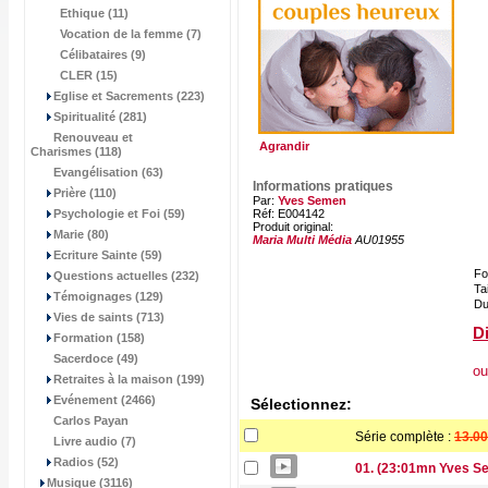
Ethique (11)
Vocation de la femme (7)
Célibataires (9)
CLER (15)
Eglise et Sacrements (223)
Spiritualité (281)
Renouveau et
Agrandir
Charismes (118)
Evangélisation (63)
Informations pratiques
Prière (110)
Par:
Yves Semen
Psychologie et Foi (59)
Réf: E004142
Produit original:
Marie (80)
Maria Multi Média
AU01955
Ecriture Sainte (59)
Fo
Questions actuelles (232)
Tai
Témoignages (129)
Du
Vies de saints (713)
Di
Formation (158)
Sacerdoce (49)
ou
Retraites à la maison (199)
Evénement (2466)
Sélectionnez:
Carlos Payan
Série complète :
13.00
Livre audio (7)
Radios (52)
01. (23:01mn Yves Se
Musique (3116)