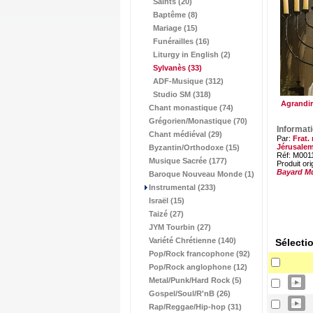
Saints (20)
Baptême (8)
Mariage (15)
Funérailles (16)
Liturgy in English (2)
Sylvanès
(33)
ADF-Musique (312)
Studio SM (318)
Agrandir
Chant monastique (74)
Grégorien/Monastique (70)
Informat
Chant médiéval (29)
Par:
Frat.
Jérusale
Byzantin/Orthodoxe (15)
Réf: M001
Musique Sacrée (177)
Produit ori
Bayard M
Baroque Nouveau Monde (1)
Instrumental (233)
Israël (15)
Taizé (27)
JYM Tourbin (27)
Variété Chrétienne (140)
Sélecti
Pop/Rock francophone (92)
Pop/Rock anglophone (12)
Metal/Punk/Hard Rock (5)
Gospel/Soul/R'nB (26)
Rap/Reggae/Hip-hop (31)