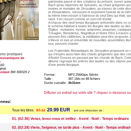
patrimoine passé et des créations du présent, ouvert auta
Bach qu'au répertoire de Sylvanès, au chant grégorien qu'
moines et moniales de Jérusalem, au travers de cette dive
et d'inspirations, retrouvent et expriment l'unicité de la m
la même intercession à l'adresse du seul Dieu qui était, qu
vient. Il en ressort comme un surcroît d'unité.
A chacun des neuf temps liturgiques présentés dans ce cof
le schéma habituel à toutes les liturgies des laudes ou de
l'Eglise : invitatoire, hymne, antiennes, psaumes, cantiques
Trisagion, Benedictus, Magnificat et Notre Père à travers 
peuvent être célébrées, la méditation peut être proposée, l
s'élever et tout un ensemble de nouvelles assemblées litur
tour, peuvent chanter.
Les Fraternités Monastiques de Jérusalem proposent un ré
ions pratiques
qui s'inspire aussi bien des chants grégoriens que des co
d'André Gouzes en passant par les chorals de Bach. Cette
 monastiques de
albums regroupe les prières des laudes ou des vêpres po
m
d'une année liturgique.
182
ginal:
usique
BM-308329 2
Format :
MP3 256Kbps Stéréo
Taille :
387.1Mo en 88 fichiers
Durée cumulée :
3h31mn
Diffuser un extrait sur votre site ? cliquez ci-dessous su
onnez:
20.99 EUR
Tous les titres :
87.12
soit une réduction de :
01. (02:36) Venez, levez-vous et veillez - Avent - Noël - Temps ordinaire
02. (02:28) Viens, Seigneur, ne tarde plus - Avent - Noël - Temps ordinai