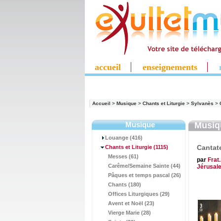
accueil
enseignements
Accueil
>
Musique
>
Chants et Liturgie
>
Sylvanès
>
Musique
Musi
Louange (416)
Cantat
Chants et Liturgie
(1115)
Messes (61)
par
Frat
Carême/Semaine Sainte (44)
Jérusal
Pâques et temps pascal (26)
Chants (180)
Offices Liturgiques (29)
Avent et Noël (23)
Vierge Marie (28)