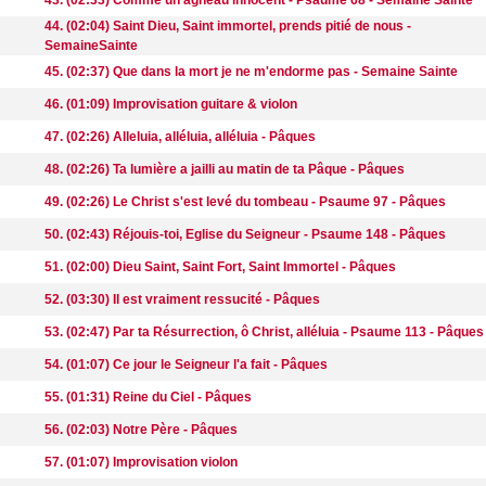
43. (02:33) Comme un agneau innocent - Psaume 68 - Semaine Sainte
44. (02:04) Saint Dieu, Saint immortel, prends pitié de nous -
SemaineSainte
45. (02:37) Que dans la mort je ne m'endorme pas - Semaine Sainte
46. (01:09) Improvisation guitare & violon
47. (02:26) Alleluia, alléluia, alléluia - Pâques
48. (02:26) Ta lumière a jailli au matin de ta Pâque - Pâques
49. (02:26) Le Christ s'est levé du tombeau - Psaume 97 - Pâques
50. (02:43) Réjouis-toi, Eglise du Seigneur - Psaume 148 - Pâques
51. (02:00) Dieu Saint, Saint Fort, Saint Immortel - Pâques
52. (03:30) Il est vraiment ressucité - Pâques
53. (02:47) Par ta Résurrection, ô Christ, alléluia - Psaume 113 - Pâques
54. (01:07) Ce jour le Seigneur l'a fait - Pâques
55. (01:31) Reine du Ciel - Pâques
56. (02:03) Notre Père - Pâques
57. (01:07) Improvisation violon