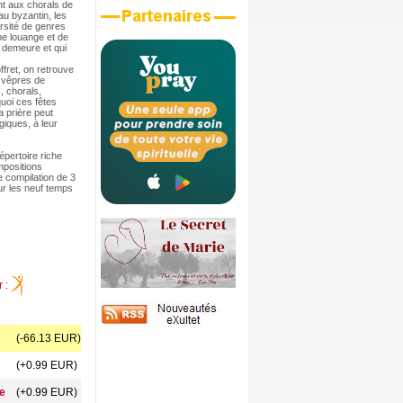
nt aux chorals de
au byzantin, les
rsité de genres
ême louange et de
i demeure et qui
fret, on retrouve
s vêpres de
, chorals,
quoi ces fêtes
a prière peut
giques, à leur
pertoire riche
mpositions
 compilation de 3
ur les neuf temps
r :
(-66.13 EUR)
(+0.99 EUR)
re
(+0.99 EUR)