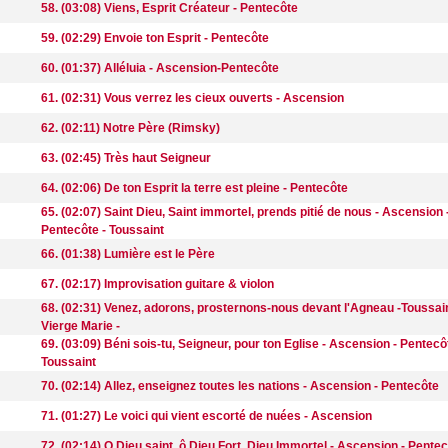
58. (03:08) Viens, Esprit Créateur - Pentecôte
59. (02:29) Envoie ton Esprit - Pentecôte
60. (01:37) Alléluia - Ascension-Pentecôte
61. (02:31) Vous verrez les cieux ouverts - Ascension
62. (02:11) Notre Père (Rimsky)
63. (02:45) Très haut Seigneur
64. (02:06) De ton Esprit la terre est pleine - Pentecôte
65. (02:07) Saint Dieu, Saint immortel, prends pitié de nous - Ascension 
Pentecôte - Toussaint
66. (01:38) Lumière est le Père
67. (02:17) Improvisation guitare & violon
68. (02:31) Venez, adorons, prosternons-nous devant l'Agneau -Toussai
Vierge Marie -
69. (03:09) Béni sois-tu, Seigneur, pour ton Eglise - Ascension - Pentecô
Toussaint
70. (02:14) Allez, enseignez toutes les nations - Ascension - Pentecôte
71. (01:27) Le voici qui vient escorté de nuées - Ascension
72. (02:14) O Dieu saint, ô Dieu Fort, Dieu Immortel - Ascension - Pente