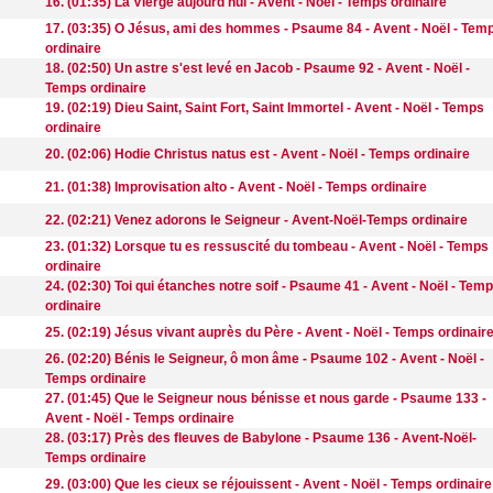
16. (01:35) La Vierge aujourd'hui - Avent - Noël - Temps ordinaire
17. (03:35) O Jésus, ami des hommes - Psaume 84 - Avent - Noël - Tem
ordinaire
18. (02:50) Un astre s'est levé en Jacob - Psaume 92 - Avent - Noël -
Temps ordinaire
19. (02:19) Dieu Saint, Saint Fort, Saint Immortel - Avent - Noël - Temps
ordinaire
20. (02:06) Hodie Christus natus est - Avent - Noël - Temps ordinaire
21. (01:38) Improvisation alto - Avent - Noël - Temps ordinaire
22. (02:21) Venez adorons le Seigneur - Avent-Noël-Temps ordinaire
23. (01:32) Lorsque tu es ressuscité du tombeau - Avent - Noël - Temps
ordinaire
24. (02:30) Toi qui étanches notre soif - Psaume 41 - Avent - Noël - Tem
ordinaire
25. (02:19) Jésus vivant auprès du Père - Avent - Noël - Temps ordinair
26. (02:20) Bénis le Seigneur, ô mon âme - Psaume 102 - Avent - Noël -
Temps ordinaire
27. (01:45) Que le Seigneur nous bénisse et nous garde - Psaume 133 -
Avent - Noël - Temps ordinaire
28. (03:17) Près des fleuves de Babylone - Psaume 136 - Avent-Noël-
Temps ordinaire
29. (03:00) Que les cieux se réjouissent - Avent - Noël - Temps ordinaire