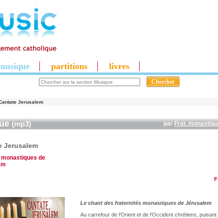
musique
partitions
livres
Cantate Jerusalem
que
(mp3)
par
Frat. monastiq
e Jerusalem
. monastiques de
em
F
Le chant des fraternités monastiques de Jérusalem
Au carrefour de l'Orient et de l'Occident chrétiens, puisan