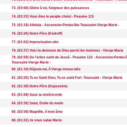
73. (03:08) Gloire à toi, Seigneur des puissances
74. (03:33) Vous êtes le peuple choisi - Psaume 115
75. (01:18) Alleluia - Ascension-Pentecôte-Toussaint-Vierge Marie -
76. (02:26) Notre Père (Kedroff)
77. (01:02) Improvisation alto
78. (03:37) Voici la demeure de Dieu parmi les hommes - Vierge Marie
79. (02:59) De l'arbre saint de Jessé - Psaume 122 - Ascension-Pentecô
Toussaint-Vierge Marie -
80. (01:19) Réjouis-toi, ô Vierge immaculée
81. (02:20) Tu es Saint Dieu, Tu es saint Fort -Toussaint - Vierge Marie
82. (01:39) Notre Père (Kapsaskis)
83. (01:58) Sous ta miséricorde
84. (03:39) Salut, Etoile du matin
85. (02:58) Magnifie, ô mon âme
86. (01:22) Je vous salue Marie