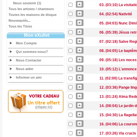
Nous soutenir (1)
03. (03:10) La visitati
Tous les artistes / chanteurs
04. (02:54) Nativité
Toutes les maisons de disque
Nouveautés...
05. (04:03) Nunc Dimi
Tous les Titres
06. (05:39) Jésus ret
Mon eXultet
07. (02:18) Salve Reg
Mon Compte
08. (04:05) Le baptêm
Qui sommes-nous?
09. (05:18) Les noce
Nous Contacter
Nous aider
10. (05:12) L'annonc
Informer un ami
11. (02:00) La transfi
12. (03:36) Pange lin
13. (01:24) Alma Red
14. (08:04) Le jardin d
15. (04:30) La flagella
16. (04:06) La couron
17. (03:26) Via crucis