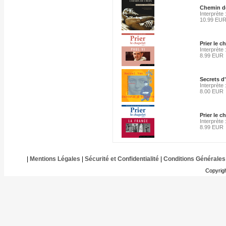
Chemin d
Interprète
10.99 EU
Prier le c
Interprète :
8.99 EUR
Secrets d
Interprète
8.00 EUR
Prier le c
Interprète :
8.99 EUR
|
Mentions Légales
|
Sécurité et Confidentialité
|
Conditions Générales
Copyrig