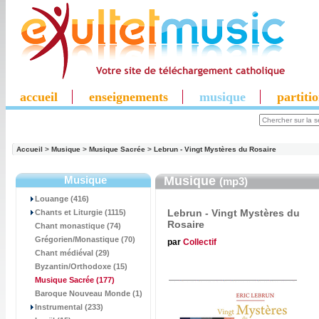
accueil
enseignements
musique
partiti
Accueil
>
Musique
>
Musique Sacrée
>
Lebrun - Vingt Mystères du Rosaire
Musique
Musique
(mp3)
Louange (416)
Lebrun - Vingt Mystères du
Chants et Liturgie (1115)
Rosaire
Chant monastique (74)
Grégorien/Monastique (70)
par
Collectif
Chant médiéval (29)
Byzantin/Orthodoxe (15)
Musique Sacrée
(177)
Baroque Nouveau Monde (1)
Instrumental (233)