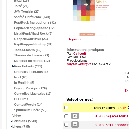
Israël (15)
Taizé (27)
JYM Tourbin (27)
Variété Chrétienne (140)
Pop/Rock francophone (92)
Pop/Rock anglophone (12)
Metal/Punk/Hard Rock (5)
Gospel/Soul/R'nB (26)
Agrandir
Rap/Reggae/Hip-hop (31)
Informations pratiques
Tecno/Electro (15)
Par:
Collectif
Thérèse de Lisieux (21)
Réf: M001341
Produit original:
Musique du Monde (12)
Bayard Musique
BM-308321 2
Pour Enfants (263)
Chorales d'enfants (13)
Fo
Tai
Noël (69)
Du
In English (5)
Bayard Musique (120)
Di
Comédies Musicales (11)
Sélectionnez:
BO Films
Contes/Poésie (14)
Tous les titres :
23.76
Spiritualité/Prière (53)
Vidéo
01. (00:59) Ave Maria
Partitions (5510)
02. (02:59) L'annonci
Livres (795)