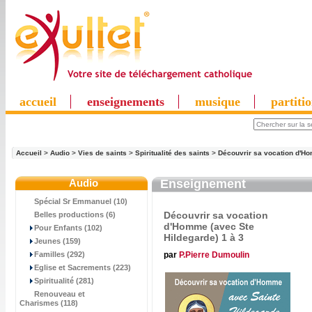
accueil
enseignements
musique
partiti
Accueil
>
Audio
>
Vies de saints
>
Spiritualité des saints
>
Découvrir sa vocation d'Ho
Audio
Enseignement
Spécial Sr Emmanuel (10)
Découvrir sa vocation
Belles productions (6)
d'Homme (avec Ste
Pour Enfants (102)
Hildegarde) 1 à 3
Jeunes (159)
par
P.Pierre Dumoulin
Familles (292)
Eglise et Sacrements (223)
Spiritualité (281)
Renouveau et
Charismes (118)