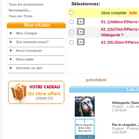
Sélectionnez:
Tous les producteurs
Nouveautés...
Série complète :
9.00
Tous les Titres
01. (1h08mn P.Pierre 
Mon eXultet
02. (1h17mn P.Pierre
Mon Compte
Hildegarde ?
Qui sommes-nous?
03. (55:25mn P.Pierre
Nous Contacter
Nous aider
Informer un ami
Les c
Hildegarde (Sain
Orateur : Louis 
2.20 EUR
Par le chapelet,
Orateur : P.Horaci
3.00 EUR