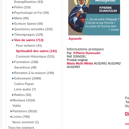
Evangélisation (63)
Prière (110)
Psychologie et Foi (59)
Marie (80)
Ecriture Sainte (59)
Questions actuelles (232)
Témoignages (129)
Agrandir
Vies de saints
(713)
Pour enfants (41)
Informations pratiques
Spiritualité des saints
(141)
Par:
P.Pierre Dumoulin
Contexte Historique (531)
Réf: E004391
Produit original:
Formation (158)
Maria Multi Média
AU02491 AU02492
AU02493
Sacerdoce (49)
Retraites à la maison (199)
Evénement (2466)
Carlos Payan
Livre audio (7)
Radios (52)
Fo
Musique (3116)
Tai
Vidéo
Du
Partitions (5510)
Di
Livres (795)
Nous soutenir (1)
ou
Tous les orateurs