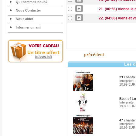
20. (02:47) Tu nous e
Qui sommes-nous?
21. (06:56) Vienne la 
Nous Contacter
22. (04:06) Viens et v
Nous aider
Informer un ami
Les c
23 chants 
Interprète :
10.99 EUR
Best of L
Interprète
19.80 EUR
47 chants 
Interprète :
10.99 EUR