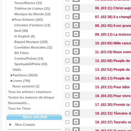
Tecno/Electro (15)
06. (03:11) Christ auj
Thérèse de Lisieux (21)
Musique du Monde (12)
07. (02:38) Il a chang
Pour Enfants (263)
Chorales d'enfants (13)
08. (02:45) Il est gra
Noël (69)
09. (05:13) La moiss
In English (5)
Bayard Musique (120)
10. (03:00) Mille rais
Comédies Musicales (11)
11. (03:10) Nous som
BO Films
Contes/Poésie (14)
12. (02:08) Peuple de
Spiritualité/Prière (53)
13. (02:52) Peuple de
Vidéo
Partitions (5510)
14. (02:13) Peuple de
Livres (795)
Nous soutenir (1)
15. (03:15) Pour bât
Tous les artistes / chanteurs
16. (04:20) Pour vivre
Toutes les maisons de disque
Nouveautés...
17. (02:30) Prends ta
Tous les Titres
18. (02:33) Témoins 
Mon eXultet
19. (03:37) Tournés ve
Mon Compte