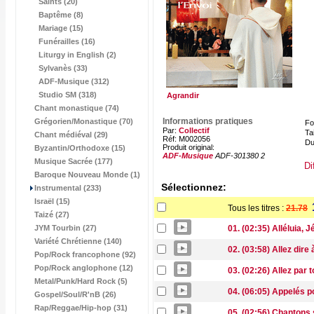
Saints (20)
Baptême (8)
Mariage (15)
Funérailles (16)
Liturgy in English (2)
Sylvanès (33)
ADF-Musique (312)
Studio SM (318)
Agrandir
Chant monastique (74)
Informations pratiques
Grégorien/Monastique (70)
Fo
Par:
Collectif
Tai
Chant médiéval (29)
Réf: M002056
Du
Produit original:
Byzantin/Orthodoxe (15)
ADF-Musique
ADF-301380 2
Musique Sacrée (177)
Di
Baroque Nouveau Monde (1)
Sélectionnez:
Instrumental (233)
Israël (15)
Tous les titres :
21.78
Taizé (27)
JYM Tourbin (27)
01. (02:35) Alléluia,
Variété Chrétienne (140)
02. (03:58) Allez dir
Pop/Rock francophone (92)
Pop/Rock anglophone (12)
03. (02:26) Allez par t
Metal/Punk/Hard Rock (5)
04. (06:05) Appelés p
Gospel/Soul/R'nB (26)
Rap/Reggae/Hip-hop (31)
05. (02:56) Chantons 