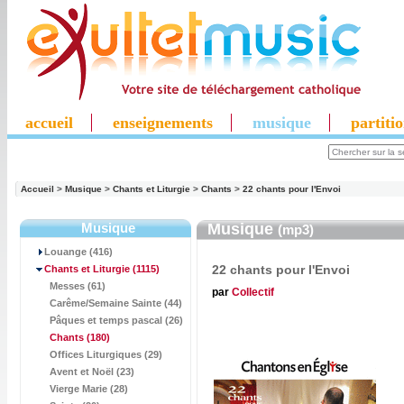
accueil
enseignements
musique
partiti
Accueil
>
Musique
>
Chants et Liturgie
>
Chants
>
22 chants pour l'Envoi
Musique
Musique
(mp3)
Louange (416)
22 chants pour l'Envoi
Chants et Liturgie
(1115)
Messes (61)
par
Collectif
Carême/Semaine Sainte (44)
Pâques et temps pascal (26)
Chants
(180)
Offices Liturgiques (29)
Avent et Noël (23)
Vierge Marie (28)