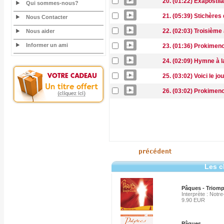
20. (01:22) Exapostil
Qui sommes-nous?
21. (05:39) Stichères
Nous Contacter
22. (02:03) Troisième
Nous aider
Informer un ami
23. (01:36) Prokimen
24. (02:09) Hymne à l
25. (03:02) Voici le jo
26. (03:02) Prokimen
Les c
Pâques - Triomp
Interprète : Notr
9.90 EUR
Pâques