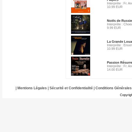
Interprète : Fr. 
10.99 EUR
Noëls de Russie
Interprète : Cho
9.99 EUR
La Grande Lou
Interprète : Ense
10.99 EUR
Passion Résurre
Interprète : Fr. 
14.00 EUR
|
Mentions Légales
|
Sécurité et Confidentialité
|
Conditions Générales
Copyrig