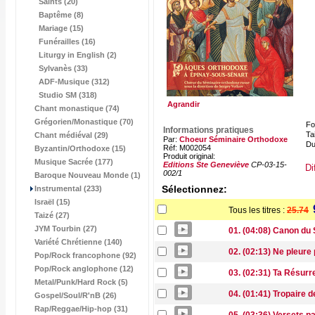
Saints (20)
Baptême (8)
Mariage (15)
Funérailles (16)
Liturgy in English (2)
Sylvanès (33)
ADF-Musique (312)
Studio SM (318)
Agrandir
Chant monastique (74)
Grégorien/Monastique (70)
Fo
Informations pratiques
Tai
Chant médiéval (29)
Par:
Choeur Séminaire Orthodoxe
Du
Réf: M002054
Byzantin/Orthodoxe (15)
Produit original:
Musique Sacrée (177)
Editions Ste Geneviève
CP-03-15-
Di
002/1
Baroque Nouveau Monde (1)
Sélectionnez:
Instrumental (233)
Israël (15)
Tous les titres :
25.74
Taizé (27)
JYM Tourbin (27)
01. (04:08) Canon du 
Variété Chrétienne (140)
02. (02:13) Ne pleure
Pop/Rock francophone (92)
Pop/Rock anglophone (12)
03. (02:31) Ta Résurr
Metal/Punk/Hard Rock (5)
04. (01:41) Tropaire d
Gospel/Soul/R'nB (26)
Rap/Reggae/Hip-hop (31)