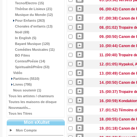
05. (03:36) Versets p
Tecno/Electro (15)
Thérèse de Lisieux (21)
06. (00:42) Canon de
Musique du Monde (12)
07. (00:38) Canon de
Pour Enfants (263)
Chorales d'enfants (13)
08. (01:02) Tropaire 
Noël (69)
09. (00:50) Canon de
In English (5)
Bayard Musique (120)
10. (00:44) Canon de
Comédies Musicales (11)
11. (00:40) Tropaire 
BO Films
Contes/Poésie (14)
12. (01:05) Hypakoï,
Spiritualité/Prière (53)
Vidéo
13. (00:49) Canon de
Partitions (5510)
14. (00:50) Canon de
Livres (795)
Nous soutenir (1)
15. (00:37) Tropaire 
Tous les artistes / chanteurs
16. (00:59) Kondakio
Toutes les maisons de disque
Nouveautés...
17. (01:52) Témoins d
Tous les Titres
18. (00:55) Canon de
Mon eXultet
19. (01:18) Canon de
Mon Compte