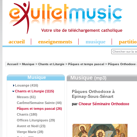
accueil
enseignements
musique
partiti
Accueil
>
Musique
>
Chants et Liturgie
>
Pâques et temps pascal
>
Pâques Orthodoxe 
Musique
Musique
(mp3)
Louange (416)
Pâques Orthodoxe à
Chants et Liturgie
(1115)
Epinay-Sous-Sénart
Messes (61)
Carême/Semaine Sainte (44)
par
Choeur Séminaire Orthodoxe
Pâques et temps pascal
(26)
Chants (180)
Offices Liturgiques (29)
Avent et Noël (23)
Vierge Marie (28)