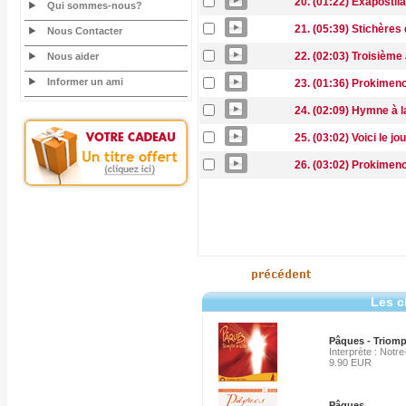
20. (01:22) Exapostil
Qui sommes-nous?
21. (05:39) Stichères
Nous Contacter
22. (02:03) Troisième
Nous aider
Informer un ami
23. (01:36) Prokimen
24. (02:09) Hymne à l
25. (03:02) Voici le jo
26. (03:02) Prokimen
Les c
Pâques - Triomp
Interprète : Notr
9.90 EUR
Pâques