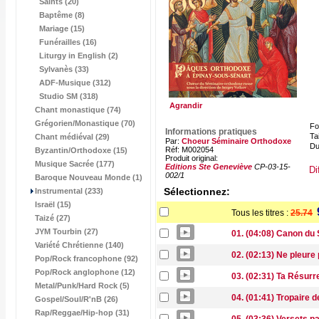
Saints (20)
Baptême (8)
Mariage (15)
Funérailles (16)
Liturgy in English (2)
Sylvanès (33)
ADF-Musique (312)
Studio SM (318)
Agrandir
Chant monastique (74)
Grégorien/Monastique (70)
Fo
Informations pratiques
Tai
Chant médiéval (29)
Par:
Choeur Séminaire Orthodoxe
Du
Réf: M002054
Byzantin/Orthodoxe (15)
Produit original:
Musique Sacrée (177)
Editions Ste Geneviève
CP-03-15-
Di
002/1
Baroque Nouveau Monde (1)
Sélectionnez:
Instrumental (233)
Israël (15)
Tous les titres :
25.74
Taizé (27)
JYM Tourbin (27)
01. (04:08) Canon du 
Variété Chrétienne (140)
02. (02:13) Ne pleure
Pop/Rock francophone (92)
Pop/Rock anglophone (12)
03. (02:31) Ta Résurr
Metal/Punk/Hard Rock (5)
04. (01:41) Tropaire d
Gospel/Soul/R'nB (26)
Rap/Reggae/Hip-hop (31)