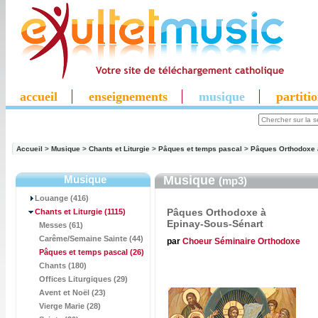
accueil
enseignements
musique
partiti
Accueil
>
Musique
>
Chants et Liturgie
>
Pâques et temps pascal
>
Pâques Orthodoxe 
Musique
Musique
(mp3)
Louange (416)
Pâques Orthodoxe à
Chants et Liturgie
(1115)
Epinay-Sous-Sénart
Messes (61)
Carême/Semaine Sainte (44)
par
Choeur Séminaire Orthodoxe
Pâques et temps pascal
(26)
Chants (180)
Offices Liturgiques (29)
Avent et Noël (23)
Vierge Marie (28)