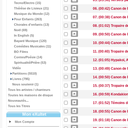
05. (03:36) Versets p
Tecno/Electro (15)
Thérèse de Lisieux (21)
06. (00:42) Canon de
Musique du Monde (12)
07. (00:38) Canon de
Pour Enfants (263)
Chorales d'enfants (13)
08. (01:02) Tropaire 
Noël (69)
09. (00:50) Canon de
In English (5)
Bayard Musique (120)
10. (00:44) Canon de
Comédies Musicales (11)
11. (00:40) Tropaire 
BO Films
Contes/Poésie (14)
12. (01:05) Hypakoï,
Spiritualité/Prière (53)
Vidéo
13. (00:49) Canon de
Partitions (5510)
14. (00:50) Canon de
Livres (795)
Nous soutenir (1)
15. (00:37) Tropaire 
Tous les artistes / chanteurs
16. (00:59) Kondakio
Toutes les maisons de disque
Nouveautés...
17. (01:52) Témoins d
Tous les Titres
18. (00:55) Canon de
Mon eXultet
19. (01:18) Canon de
Mon Compte