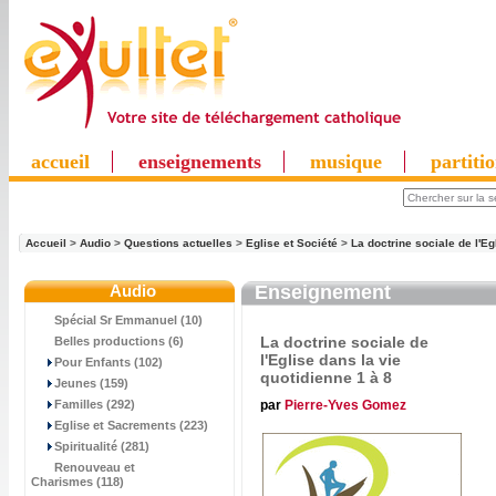
accueil
enseignements
musique
partiti
Accueil
>
Audio
>
Questions actuelles
>
Eglise et Société
>
La doctrine sociale de l'Eg
Audio
Enseignement
Spécial Sr Emmanuel (10)
La doctrine sociale de
Belles productions (6)
l'Eglise dans la vie
Pour Enfants (102)
quotidienne 1 à 8
Jeunes (159)
par
Pierre-Yves Gomez
Familles (292)
Eglise et Sacrements (223)
Spiritualité (281)
Renouveau et
Charismes (118)