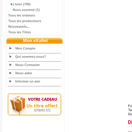
Livres (795)
Nous soutenir (1)
Tous les orateurs
Tous les producteurs
Nouveautés...
Tous les Titres
Mon eXultet
Mon Compte
Qui sommes-nous?
Nous Contacter
Nous aider
Informer un ami
Fo
Tai
Du
Di