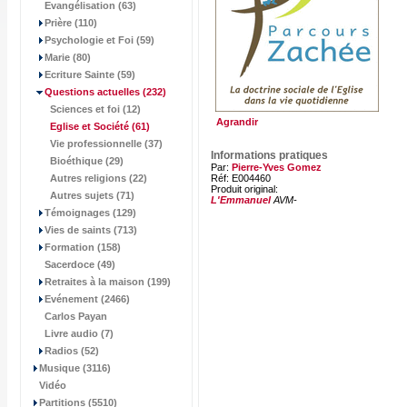
Evangélisation (63)
Prière (110)
Psychologie et Foi (59)
Marie (80)
Ecriture Sainte (59)
Questions actuelles
(232)
Sciences et foi (12)
Agrandir
Eglise et Société
(61)
Vie professionnelle (37)
Informations pratiques
Bioéthique (29)
Par:
Pierre-Yves Gomez
Autres religions (22)
Réf: E004460
Produit original:
Autres sujets (71)
L'Emmanuel
AVM-
Témoignages (129)
Vies de saints (713)
Formation (158)
Sacerdoce (49)
Retraites à la maison (199)
Evénement (2466)
Carlos Payan
Livre audio (7)
Radios (52)
Musique (3116)
Vidéo
Partitions (5510)