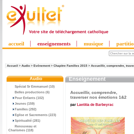
accueil
enseignements
musique
partiti
Accueil
>
Audio
>
Evénement
>
Chapitre Familles 2015
>
Accueillir, comprendre, trav
Audio
Enseignement
Spécial Sr Emmanuel (10)
Accueillir, comprendre,
Belles productions (6)
traverser nos émotions 1&2
Pour Enfants (102)
Jeunes (159)
par
Laetitia de Barbeyrac
Familles (292)
Eglise et Sacrements (223)
Spiritualité (281)
Renouveau et
Charismes (118)