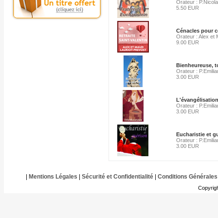
Orateur : P.Nicola
5.50 EUR
Cénacles pour co
Orateur : Alex et
9.00 EUR
Bienheureuse, to
Orateur : P.Emilia
3.00 EUR
L'évangélisation
Orateur : P.Emilia
3.00 EUR
Eucharistie et g
Orateur : P.Emilia
3.00 EUR
|
Mentions Légales
|
Sécurité et Confidentialité
|
Conditions Générales
Copyrig