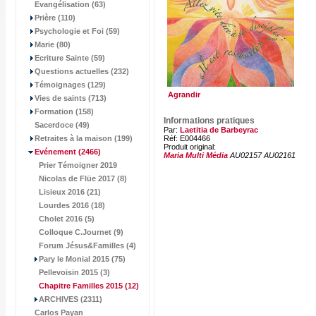
Evangélisation (63)
Prière (110)
Psychologie et Foi (59)
Marie (80)
Ecriture Sainte (59)
Questions actuelles (232)
Témoignages (129)
Agrandir
Vies de saints (713)
Formation (158)
Informations pratiques
Sacerdoce (49)
Par:
Laetitia de Barbeyrac
Retraites à la maison (199)
Réf: E004466
Produit original:
Evénement
(2466)
Maria Multi Média
AU02157 AU02161
Prier Témoigner 2019
Nicolas de Flüe 2017 (8)
Lisieux 2016 (21)
Lourdes 2016 (18)
Cholet 2016 (5)
Colloque C.Journet (9)
Forum Jésus&Familles (4)
Pary le Monial 2015 (75)
Pellevoisin 2015 (3)
Chapitre Familles 2015
(12)
ARCHIVES (2311)
Carlos Payan