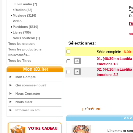
Livre audio (7)
Fo
Radios (52)
Tai
Musique (3116)
Du
Vidéo
Di
Partitions (5510)
Livres (795)
ou
Nous soutenir (1)
Sélectionnez:
Tous les orateurs
Tous les producteurs
Série complète :
6.00
Nouveautés...
01. (48:30mn Laetitia
Tous les Titres
émotions 1/2
Mon eXultet
02. (44:10mn Laetitia
émotions 2/2
Mon Compte
Qui sommes-nous?
Nous Contacter
Nous aider
Informer un ami
Les c
L'homme et son c