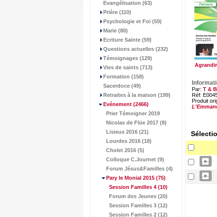
Evangélisation (63)
Prière (110)
Psychologie et Foi (59)
Marie (80)
Ecriture Sainte (59)
Questions actuelles (232)
Témoignages (129)
Agrandir
Vies de saints (713)
Formation (158)
Informat
Sacerdoce (49)
Par:
T & B
Retraites à la maison (199)
Réf: E004
Produit ori
Evénement
(2466)
L'Emman
Prier Témoigner 2019
Nicolas de Flüe 2017 (8)
Lisieux 2016 (21)
Sélecti
Lourdes 2016 (18)
Cholet 2016 (5)
Colloque C.Journet (9)
Forum Jésus&Familles (4)
Pary le Monial 2015
(75)
Session Familles 4
(10)
Forum des Jeunes (20)
Session Familles 3 (12)
Session Familles 2 (12)