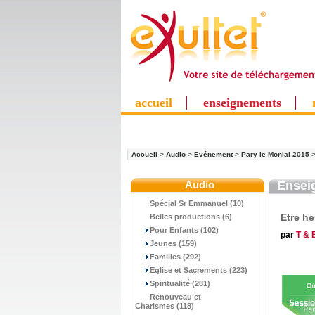
accueil
enseignements
Accueil
>
Audio
>
Evénement
>
Pary le Monial 2015
Audio
Ensei
Spécial Sr Emmanuel (10)
Etre h
Belles productions (6)
Pour Enfants (102)
par
T & 
Jeunes (159)
Familles (292)
Eglise et Sacrements (223)
Spiritualité (281)
Renouveau et
Charismes (118)