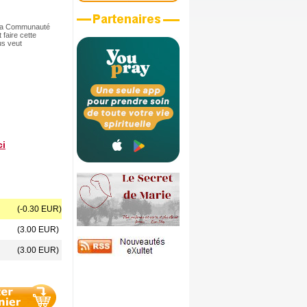
, la Communauté
faire cette
us veut
ci
(-0.30 EUR)
(3.00 EUR)
(3.00 EUR)