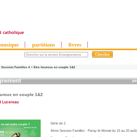
musique
partitions
livres
>
Session Familles 4
>
Etre heureux en couple 1&2
gnement
pa
eureux en couple 1&2
B Lucereau
Série de 2.
4ème Session Familles - Paray-le-Monial du 15 au 20 aoû