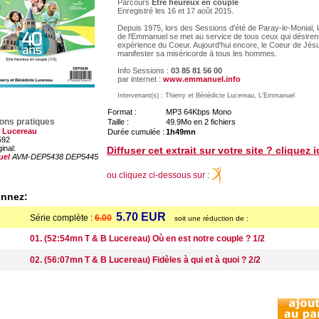
Parcours
Etre heureux en couple
Enregistré les 16 et 17 août 2015.
Depuis 1975, lors des Sessions d'été de Paray-le-Monial
de l'Emmanuel se met au service de tous ceux qui désirent 
expérience du Coeur. Aujourd'hui encore, le Coeur de Jés
manifester sa miséricorde à tous les hommes.
Info Sessions :
03 85 81 56 00
par internet :
www.emmanuel.info
Intervenant(s) : Thierry et Bénédicte Lucereau, L'Emmanuel
Format :
MP3 64Kbps Mono
ions pratiques
Taille :
49.9Mo en 2 fichiers
 Lucereau
Durée cumulée :
1h49mn
592
ginal:
Diffuser cet extrait sur votre site ? cliquez i
uel
AVM-DEP5438 DEP5445
ou cliquez ci-dessous sur :
onnez:
5.70 EUR
Série complète :
6.00
soit une réduction de :
01. (52:54mn T & B Lucereau) Où en est notre couple ? 1/2
02. (56:07mn T & B Lucereau) Fidèles à qui et à quoi ? 2/2