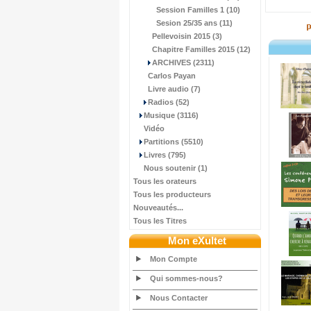
Session Familles 1 (10)
Sesion 25/35 ans (11)
Pellevoisin 2015 (3)
Chapitre Familles 2015 (12)
ARCHIVES (2311)
Carlos Payan
Livre audio (7)
Radios (52)
Musique (3116)
Vidéo
Partitions (5510)
Livres (795)
Nous soutenir (1)
Tous les orateurs
Tous les producteurs
Nouveautés...
Tous les Titres
Mon eXultet
Mon Compte
Qui sommes-nous?
Nous Contacter