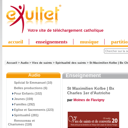
accueil
enseignements
musique
partiti
Accueil
>
Audio
>
Vies de saints
>
Spiritualité des saints
>
St Maximilien Kolbe | Bx Ch
Audio
Enseignement
Spécial Sr Emmanuel (10)
St Maximilien Kolbe | Bx
Belles productions (6)
Charles 1er d'Autriche
Pour Enfants (102)
Jeunes (159)
par
Moines de Flavigny
Familles (292)
Eglise et Sacrements (223)
Spiritualité (281)
Renouveau et
Charismes (118)