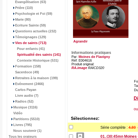
Evangélisation (63)
Prière (110)
Psychologie et Foi (59)
Marie (80)
Ecriture Sainte (59)
Questions actuelles (232)
Témoignages (129)
Agrandir
Vies de saints
(713)
Pour enfants (41)
Informations pratiques
Spiritualité des saints
(141)
Par:
Moines de Flavigny
Contexte Historique (531)
Réf: E004616
Produit original:
Formation (158)
RA.image
RAICD320
Sacerdoce (49)
Retraites à la maison (199)
Fo
Evénement (2466)
Tai
Carlos Payan
Du
Livre audio (7)
Di
Radios (52)
Musique (3116)
ou
Vidéo
Sélectionnez:
Partitions (5510)
Livres (795)
Série complète :
4.80
Nous soutenir (1)
01. (30:45mn Moines 
Tous les orateurs