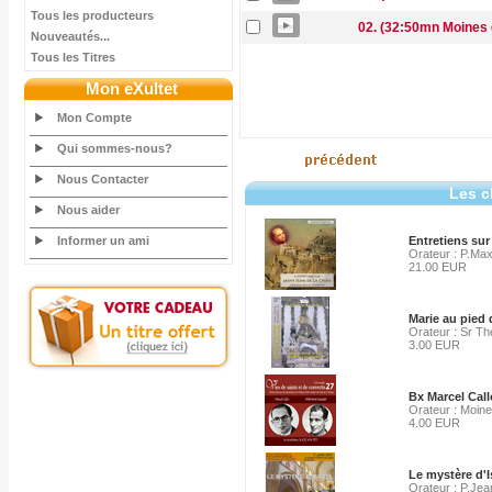
Tous les producteurs
02. (32:50mn Moines 
Nouveautés...
Tous les Titres
Mon eXultet
Mon Compte
Qui sommes-nous?
Nous Contacter
Les c
Nous aider
Informer un ami
Entretiens sur 
Orateur : P.Ma
21.00 EUR
Marie au pied 
Orateur : Sr Thé
3.00 EUR
Bx Marcel Cal
Orateur : Moine
4.00 EUR
Le mystère d'Is
Orateur : P.Je