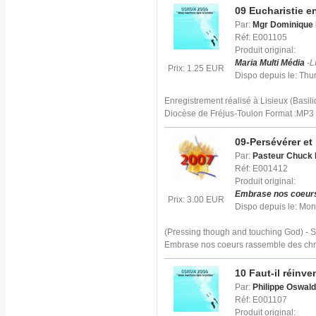
09 Eucharistie e
Par:
Mgr Dominique
Réf: E001105
Produit original:
Maria Multi Média
-L
Prix: 1.25 EUR
Dispo depuis le: Thu
Enregistrement réalisé à Lisieux (Basil
Diocèse de Fréjus-Toulon Format :MP
09-Persévérer et
Par:
Pasteur Chuck 
Réf: E001412
Produit original:
Embrase nos coeur
Prix: 3.00 EUR
Dispo depuis le: Mo
(Pressing though and touching God) - 
Embrase nos coeurs rassemble des chr
10 Faut-il réinve
Par:
Philippe Oswald
Réf: E001107
Produit original: