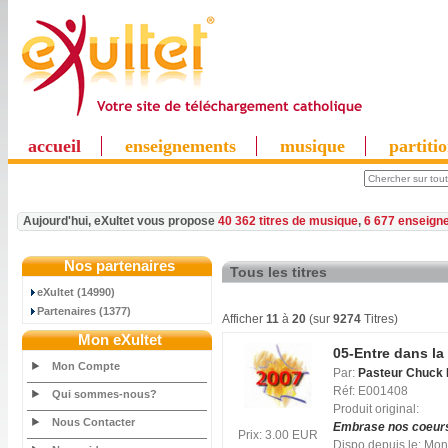
accueil
enseignements
musique
partiti
Aujourd'hui, eXultet vous propose
40 362 titres de musique
,
6 677 enseign
Nos partenaires
Tous les titres
eXultet (14990)
Partenaires (1377)
Afficher
11
à
20
(sur
9274
Titres)
Mon eXultet
05-Entre dans la
Mon Compte
Par:
Pasteur Chuck 
Réf: E001408
Qui sommes-nous?
Produit original:
Nous Contacter
Embrase nos coeur
Prix: 3.00 EUR
Dispo depuis le: Mo