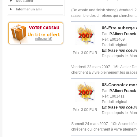
Nous aider
Informer un ami
(Be whole and finish strong) Vendredi 
rassemble des chrétiens qui cherchent 
06-Etre auberge 
Par:
P.Albert Franck
Réf: E001409
Produit original:
Embrase nos coeur
Prix: 3.00 EUR
Dispo depuis le: Mo
Vendredi 23 mars 2007 - 16h Atelier D
cherchent à vivre pleinement les grâce
08-Consolez mo
Par:
P.Albert Franck
Réf: E001411
Produit original:
Embrase nos coeur
Prix: 3.00 EUR
Dispo depuis le: Mo
Samedi 24 mars 2007 - 10h Assemblée 
chrétiens qui cherchent à vivre pleinem