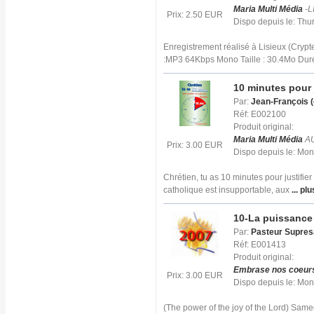
Maria Multi Média
-L
Prix: 2.50 EUR
Dispo depuis le: Thu
Enregistrement réalisé à Lisieux (Crypt
:MP3 64Kbps Mono Taille : 30.4Mo Duré
10 minutes pour 
Par:
Jean-François 
Réf: E002100
Produit original:
Maria Multi Média
AU
Prix: 3.00 EUR
Dispo depuis le: Mo
Chrétien, tu as 10 minutes pour justifie
catholique est insupportable, aux
... plu
10-La puissance 
Par:
Pasteur Supresa
Réf: E001413
Produit original:
Embrase nos coeur
Prix: 3.00 EUR
Dispo depuis le: Mo
(The power of the joy of the Lord) Sa