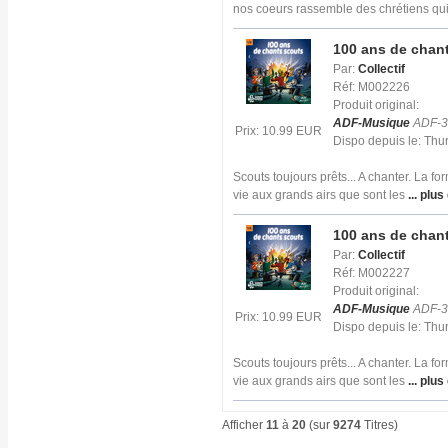
nos coeurs rassemble des chrétiens qu
100 ans de chant
Par:
Collectif
Réf: M002226
Produit original:
ADF-Musique
ADF-3
Prix: 10.99 EUR
Dispo depuis le: Th
Scouts toujours prêts... A chanter. La f
vie aux grands airs que sont les
... plus
100 ans de chant
Par:
Collectif
Réf: M002227
Produit original:
ADF-Musique
ADF-3
Prix: 10.99 EUR
Dispo depuis le: Th
Scouts toujours prêts... A chanter. La f
vie aux grands airs que sont les
... plus
Afficher
11
à
20
(sur
9274
Titres)