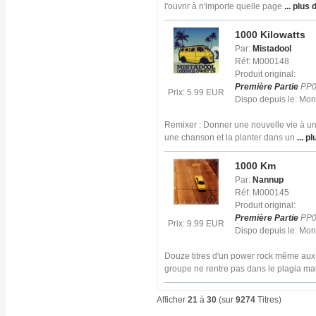
l'ouvrir à n'importe quelle page
... plus 
1000 Kilowatts
Par:
Mistadool
Réf: M000148
Produit original:
Première Partie
PP0
Prix: 5.99 EUR
Dispo depuis le: Mo
Remixer : Donner une nouvelle vie à un t
une chanson et la planter dans un
... pl
1000 Km
Par:
Nannup
Réf: M000145
Produit original:
Première Partie
PP0
Prix: 9.99 EUR
Dispo depuis le: Mo
Douze titres d'un power rock même aux
groupe ne rentre pas dans le plagia ma
Afficher
21
à
30
(sur
9274
Titres)