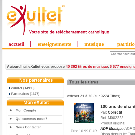
accueil
enseignements
musique
partiti
Aujourd'hui, eXultet vous propose
40 362 titres de musique
,
6 677 enseign
Nos partenaires
Tous les titres
eXultet (14990)
Partenaires (1377)
Afficher
21
à
30
(sur
9274
Titres)
Mon eXultet
100 ans de chant
Mon Compte
Par:
Collectif
Réf: M002228
Qui sommes-nous?
Produit original:
Nous Contacter
ADF-Musique
ADF-3
Prix: 10.99 EUR
Dispo depuis le: Th